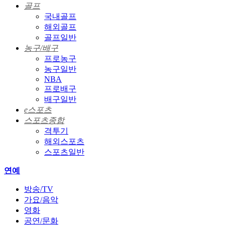
골프
국내골프
해외골프
골프일반
농구/배구
프로농구
농구일반
NBA
프로배구
배구일반
e스포츠
스포츠종합
격투기
해외스포츠
스포츠일반
연예
방송/TV
가요/음악
영화
공연/문화