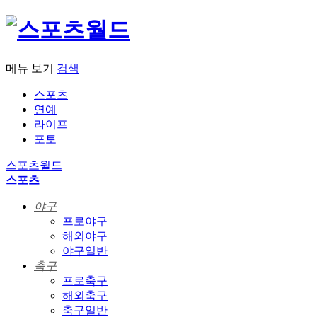
메뉴 보기
검색
스포츠
연예
라이프
포토
스포츠월드
스포츠
야구
프로야구
해외야구
야구일반
축구
프로축구
해외축구
축구일반