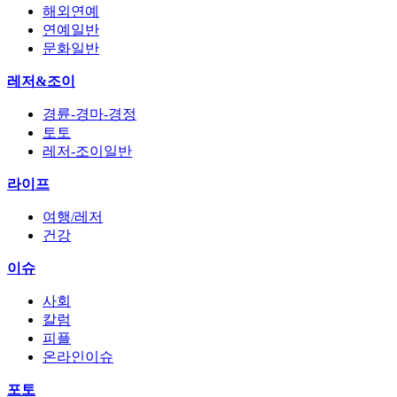
해외연예
연예일반
문화일반
레저&조이
경륜-경마-경정
토토
레저-조이일반
라이프
여행/레저
건강
이슈
사회
칼럼
피플
온라인이슈
포토