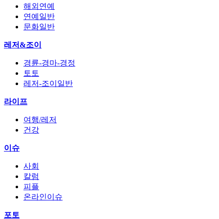
해외연예
연예일반
문화일반
레저&조이
경륜-경마-경정
토토
레저-조이일반
라이프
여행/레저
건강
이슈
사회
칼럼
피플
온라인이슈
포토