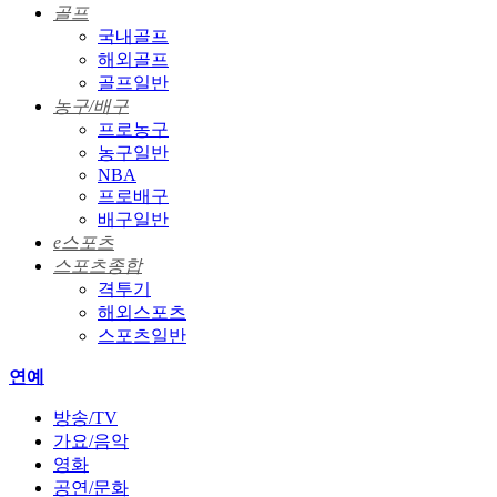
골프
국내골프
해외골프
골프일반
농구/배구
프로농구
농구일반
NBA
프로배구
배구일반
e스포츠
스포츠종합
격투기
해외스포츠
스포츠일반
연예
방송/TV
가요/음악
영화
공연/문화