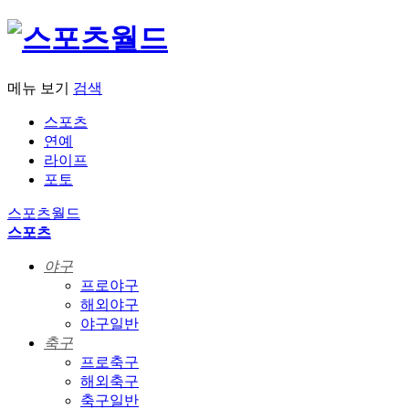
메뉴 보기
검색
스포츠
연예
라이프
포토
스포츠월드
스포츠
야구
프로야구
해외야구
야구일반
축구
프로축구
해외축구
축구일반