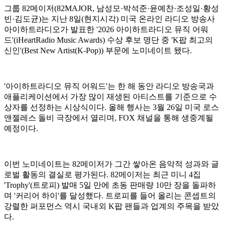
그룹 82메이저(82MAJOR, 남성모·박석준·윤예찬·조성일·황성
빈·김도균)는 지난 8일(현지시각) 미국 온라인 라디오 방송사
아이하트라디오가 발표한 '2026 아이하트라디오 뮤직 어워
드'(iHeartRadio Music Awards) 수상 후보 명단 중 'K팝 최고의
신인'(Best New Artist(K-Pop)) 부문에 노미네이트 됐다.
'아이하트라디오 뮤직 어워드'는 한 해 동안 라디오 방송국과
애플리케이션에서 가장 많이 재생된 아티스트를 기준으로 수
상자를 선정하는 시상식이다. 올해 행사는 3월 26일 미국 로스
앤젤레스 돌비 극장에서 열리며, FOX 채널을 통해 생중계될
예정이다.
이번 노미네이트는 82메이저가 그간 쌓아온 음악적 성과와 글
로벌 활동의 결실로 평가된다. 82메이저는 최근 미니 4집
'Trophy'(트로피) 발매 5일 만에 초동 판매량 10만 장을 돌파하
며 '커리어 하이'를 달성했다. 트로피를 들어 올리는 콘셉트의
강렬한 퍼포먼스 역시 국내외 K팝 팬들과 업계의 주목을 받았
다.