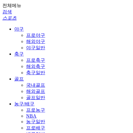
전체메뉴
검색
스포츠
야구
프로야구
해외야구
야구일반
축구
프로축구
해외축구
축구일반
골프
국내골프
해외골프
골프일반
농구/배구
프로농구
NBA
농구일반
프로배구