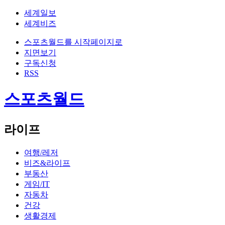
세계일보
세계비즈
스포츠월드를 시작페이지로
지면보기
구독신청
RSS
스포츠월드
라이프
여행/레저
비즈&라이프
부동산
게임/IT
자동차
건강
생활경제