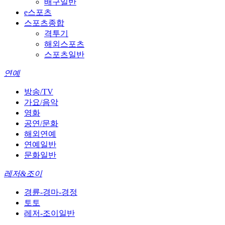
배구일반
e스포츠
스포츠종합
격투기
해외스포츠
스포츠일반
연예
방송/TV
가요/음악
영화
공연/문화
해외연예
연예일반
문화일반
레저&조이
경륜-경마-경정
토토
레저-조이일반