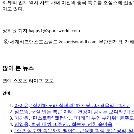
K-뷰티 업계 역시 사드 사태 이전의 중국 특수를 조심스레 전
이고 있다.
정희원 기자 happy1@sportsworldi.com
[ⓒ 세계비즈앤스포츠월드 & sportsworldi.com, 무단전재 및 재
많이 본 뉴스
연예
스포츠
라이프
포토
연예
아이유, ‘장기하 노래 삭제설’ 해프닝…배경음악 그대로
심으뜸, 군살 없는 복근 자태…건강미 넘치는 보디라인 [
이찬원, ‘편스토랑’ 웰컴백…“미래의 부인 부러워” 윤주
임영웅, 벌써 데뷔 10주년…화보로 전한 속마음
“소변 실수한 속옷까지 빨아”…근육병 학생 도운 공익, 알