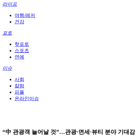
라이프
여행/레저
건강
포토
핫포토
스포츠
연예
이슈
사회
칼럼
피플
온라인이슈
“中 관광객 늘어날 것”…관광·면세·뷰티 분야 기대감