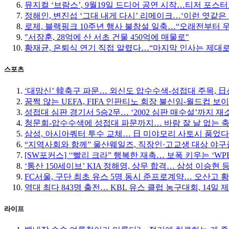
뮤지컬 ‘브람스’, 9월19일 드디어 공연 시작…티저 포스
정해인, 변진섭 ‘그대 내게 다시’ 리메이크…‘이런 엿같은 
로제, 블랙핑크 10주년 행사 불참설 일축…“오래전부터 
"서장훈, 28억에 산 서초 건물 450억에 매물로"
황재균, 은퇴식 연기 직접 알렸다…“마지막 인사는 제대로
스포츠
‘대망신’ 韓축구 파문… 외신도 압수수색-성접대 주목, 日선 
꿈쩍 않는 UEFA, FIFA 인판티노 회장 불신임-월드컵 보
성접대 심판 경기서 5승2무… ‘2002 심판 매수설’까지 재
청문회-압수수색에 성접대 파문까지… 바람 잘 날 없는 
삼성, 아시아쿼터 투수 교체… 日 미야모리 사토시 품었다
“지역사회와 함께” 울산웨일즈, 직장인·고교생 대상 야
[SW포커스] ‘‘빨리 크라” 행복한 재촉… 보폭 키우는 ‘W
‘통산 150세이브’ KIA 정해영, 상무 합격… 삼성 이승현 등
FC서울, 구단 최초 유스 5명 동시 준프로계약… 오산고 
역대 최다 843명 출전… KBL 유스 클럽 농구대회, 14일 
라이프