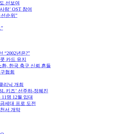
터도 선보여
사랑’ OST 참여
우선순위”
”
“2002년은?”
이콧 카드 유지
소환, 한국 축구 신뢰 흔들
축구협회
구클리닉 개최
PBL 키즈’ 선주하-정혜진
 11명 12월 입대
황금세대 프로 도전
제천서 개막