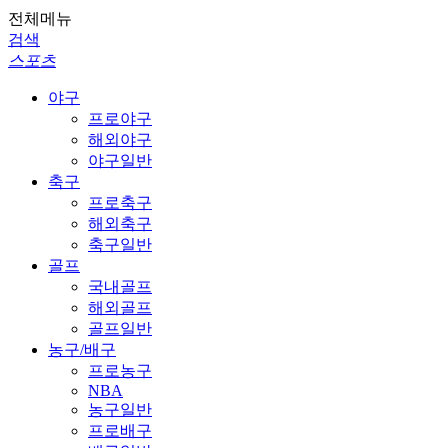
전체메뉴
검색
스포츠
야구
프로야구
해외야구
야구일반
축구
프로축구
해외축구
축구일반
골프
국내골프
해외골프
골프일반
농구/배구
프로농구
NBA
농구일반
프로배구