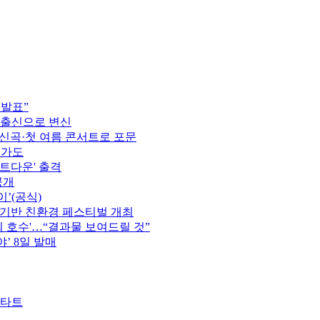
 발표”
 출신으로 변신
정…신곡·첫 여름 콘서트로 포문
행가도
카운트다운' 출격
공개
이’(공식)
 기반 친환경 페스티벌 개최
의 호수'…“결과물 보여드릴 것”
’ 8일 발매
스타트