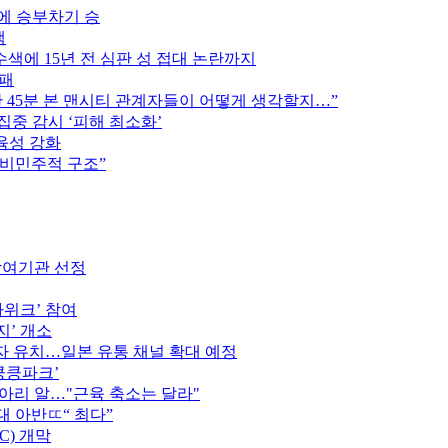
스에 승부차기 승
색
색에 15년 전 심판 성 접대 논란까지
완패
후반 45분 본 맨시티 관계자들이 어떻게 생각할지…”
집중 감시 ‘피해 최소화’
육성 강화
 비민주적 구조”
참여기관 선정
가위크’ 참여
지’ 개소
 유치…일본 유통 채널 확대 예정
킁킁파크’
종아리 알…"근육 축소는 달라"
역대 아반ㄸ“ 최다”
C) 개막