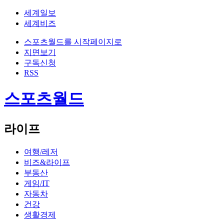
세계일보
세계비즈
스포츠월드를 시작페이지로
지면보기
구독신청
RSS
스포츠월드
라이프
여행/레저
비즈&라이프
부동산
게임/IT
자동차
건강
생활경제