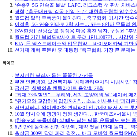
‘손흥민 5G 연속골 불발’ LAFC, 리그스컵 첫 판서 치바
경찰, ‘축구대표팀 감독 선임 논란’ 대한축구협회 압수수
월드컵 탈락 후폭풍이 몰아친다…축구협회, 11시간 압수수
이정후, 5G 연속 안타로 3할 사수… SF는 8안타 무득점 
[SW현장] ‘선방쇼’로 정정용 마음 훔친 남자, 구성윤 “
월드컵 기간 불법도박사이트 무려 1만11087건… 사감위, 
KIA, 日 넥스트베이스와 업무협약… 바이오메카닉 기반 
선거제 개혁 주문한 李 대통령 “축구협회, 가장 큰 문제는
라이프
부지런한 냥집사 돕는 똑똑한 가전들
부천 인본병원, 보건복지부 ‘치매관리주치의 시범사업’ 
금산군, 칠백의총 캔들라이트 음악회 개최
“최대 73% 할인”… 우리와, 세계 고양이의 날 ‘네이버 메
“유기묘와 교감하며 입양까지”… 소노 신사옥 내 ‘퍼라운
서연컴퍼니, 와이앤아처·콴티파이 인큐베이터서 시드 투자
10월 양시숲에 댕댕이 정원 생긴다… 한국마즈×서울시 ‘
[한승오의 볼륨미학] 살 빼도 남는 팔뚝, 운동해도 솟는 
6년 만에 돌아온 신형 아반떼, 계약 첫날 1만대 돌파... “
총상금 300만 달러 파리 결전… 배그 모바일 월드컵(PMW