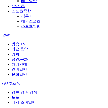
배구일반
e스포츠
스포츠종합
격투기
해외스포츠
스포츠일반
연예
방송/TV
가요/음악
영화
공연/문화
해외연예
연예일반
문화일반
레저&조이
경륜-경마-경정
토토
레저-조이일반