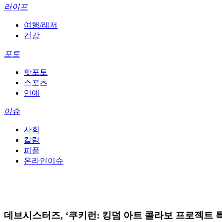
라이프
여행/레저
건강
포토
핫포토
스포츠
연예
이슈
사회
칼럼
피플
온라인이슈
데브시스터즈, ‘쿠키런: 킹덤 아트 콜라보 프로젝트 