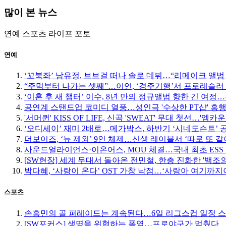
많이 본 뉴스
연예
스포츠
라이프
포토
연예
‘꼬북좌’ 남유정, 브브걸 떠나 솔로 데뷔…“리메이크 앨범
“주먹부터 나가는 셋째”…이연, ‘경주기행’서 프로레슬러
‘이혼 후 새 챕터’ 이수, 8년 만의 정규앨범 향한 긴 여
공연계 스탠드업 코미디 열풍…성인극 '수상한 PT샵' 흥
'서머퀸' KISS OF LIFE, 신곡 'SWEAT' 무대 첫선…'엠
‘오디세이’ 재미 2배로…메가박스, 하반기 ‘시네도슨트’ 
더보이즈, ‘뉴 제외’ 9인 체제…신생 레이블서 ‘따로 또 같
사운드얼라이언스·이온어스, MOU 체결…국내 최초 ESS
[SW현장] 세계 무대서 돌아온 전민철, 한층 진화한 '백조
박다혜, ‘사랑이 온다’ OST 가창 낙점…‘사랑아 여기까지야
스포츠
손흥민의 골 퍼레이드는 계속된다…6일 리그스컵 일정 
[SW포커스] 생명을 위협하는 폭염…프로야구가 멈췄다