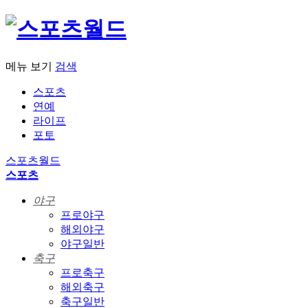
메뉴 보기
검색
스포츠
연예
라이프
포토
스포츠월드
스포츠
야구
프로야구
해외야구
야구일반
축구
프로축구
해외축구
축구일반