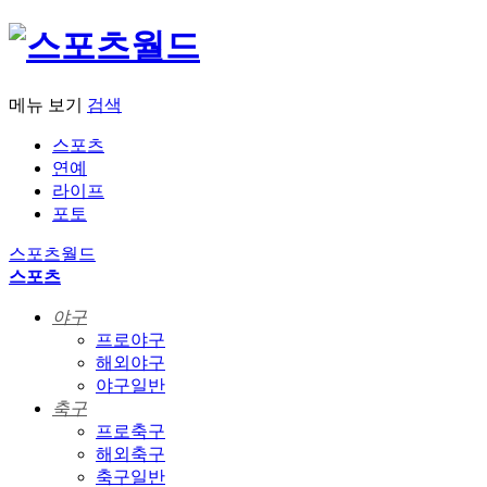
메뉴 보기
검색
스포츠
연예
라이프
포토
스포츠월드
스포츠
야구
프로야구
해외야구
야구일반
축구
프로축구
해외축구
축구일반