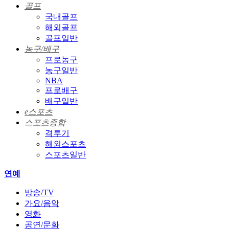
골프
국내골프
해외골프
골프일반
농구/배구
프로농구
농구일반
NBA
프로배구
배구일반
e스포츠
스포츠종합
격투기
해외스포츠
스포츠일반
연예
방송/TV
가요/음악
영화
공연/문화