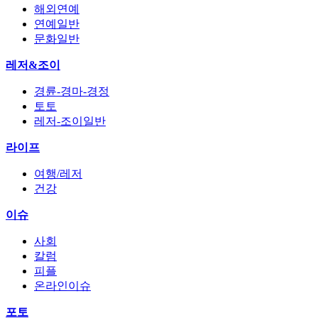
해외연예
연예일반
문화일반
레저&조이
경륜-경마-경정
토토
레저-조이일반
라이프
여행/레저
건강
이슈
사회
칼럼
피플
온라인이슈
포토