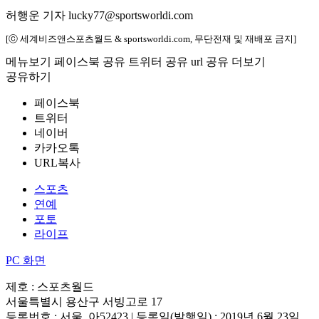
허행운 기자 lucky77@sportsworldi.com
[ⓒ 세계비즈앤스포츠월드 & sportsworldi.com, 무단전재 및 재배포 금지]
메뉴보기
페이스북 공유
트위터 공유
url 공유
더보기
공유하기
페이스북
트위터
네이버
카카오톡
URL복사
스포츠
연예
포토
라이프
PC 화면
제호 : 스포츠월드
서울특별시 용산구 서빙고로 17
등록번호 : 서울, 아52423 | 등록일(발행일) : 2019년 6월 23일