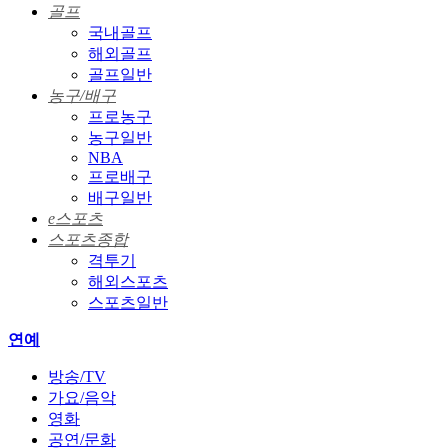
골프
국내골프
해외골프
골프일반
농구/배구
프로농구
농구일반
NBA
프로배구
배구일반
e스포츠
스포츠종합
격투기
해외스포츠
스포츠일반
연예
방송/TV
가요/음악
영화
공연/문화