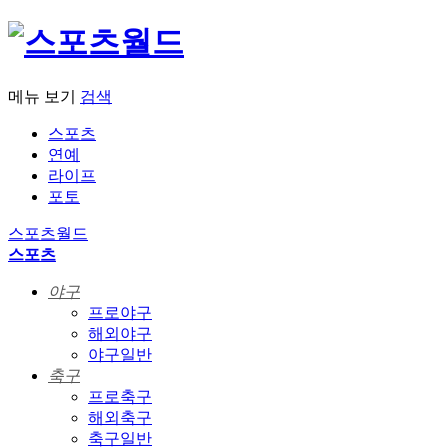
메뉴 보기
검색
스포츠
연예
라이프
포토
스포츠월드
스포츠
야구
프로야구
해외야구
야구일반
축구
프로축구
해외축구
축구일반