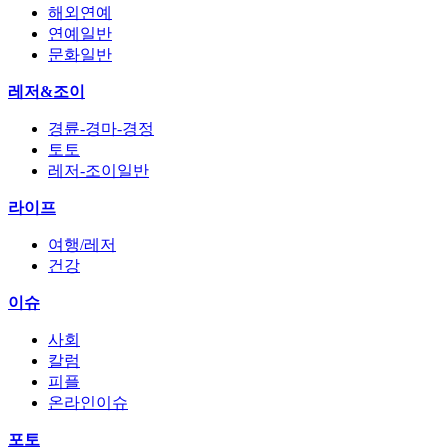
해외연예
연예일반
문화일반
레저&조이
경륜-경마-경정
토토
레저-조이일반
라이프
여행/레저
건강
이슈
사회
칼럼
피플
온라인이슈
포토