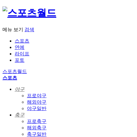
메뉴 보기
검색
스포츠
연예
라이프
포토
스포츠월드
스포츠
야구
프로야구
해외야구
야구일반
축구
프로축구
해외축구
축구일반