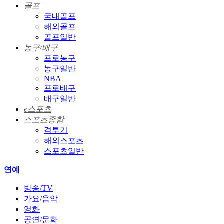
골프
국내골프
해외골프
골프일반
농구/배구
프로농구
농구일반
NBA
프로배구
배구일반
e스포츠
스포츠종합
격투기
해외스포츠
스포츠일반
연예
방송/TV
가요/음악
영화
공연/문화