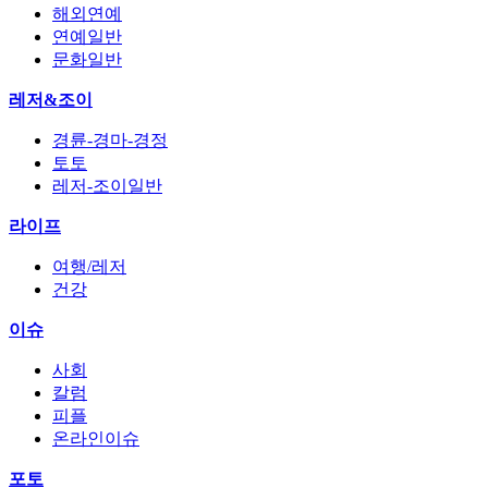
해외연예
연예일반
문화일반
레저&조이
경륜-경마-경정
토토
레저-조이일반
라이프
여행/레저
건강
이슈
사회
칼럼
피플
온라인이슈
포토