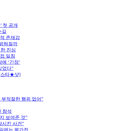
’ 첫 공개
눈길
도적 존재감
 밝혀질까
전한 진심
직접 일침
에 ‘긴장’
싶었다”
[스타★샷]
는 부적절한 행위 없어”
압
견 참석
지 보여준 것”
락시킨 사건”
16일에는 평가전