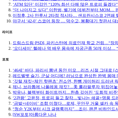
‘ATM 입단’ 이강인 “120% 최선 다해 많은 트로피 들겠다”
“더 나아지고 싶다” 이한범, 벨기에 데뷔전부터 MOM… 팬들
이정후, 2사 만루서 2타점 적시타… 샌프란시스코 2연패 
야구서 ‘42-0’ 스코어 등장 … 덕수고, 봉황대기 첫판서 대
라이프
드림스드림·PSDI, 파키스탄에 의료인재 학교 건립…“장
‘오디세이’ 헬레나 역 배우 몸속에 자궁근종 50개 이상…
포토
‘46세’ 바다, 파리서 뽐낸 동안 미모…리즈 시절 그대로 [
레드벨벳 슬기, 군살 어디에? 러닝으로 완성한 완벽 몸매 
‘깃털 재킷+체인 핫팬츠’ 전소연, 한뼘 개미허리 드러낸 락
제니, 브라톱에 나폴레옹 재킷?…美 롤라팔루자 뒤집어놓
박유나, 블랙부터 화이트까지…한층 깊어진 ‘도회적 비주
‘2관왕’ 고윤정, 트로피 들고 찰칵…빛나는 쇄골+명품 드
‘금발+네이비’ 조합 미쳤다…로제, 꾸안꾸 거울 셀카 속 
“청순 Y2K부터 시크 글램룩까지”…조이, 팬콘 비하인드서
[SW포토]아름다운 나나