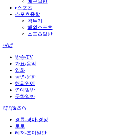
배구일반
e스포츠
스포츠종합
격투기
해외스포츠
스포츠일반
연예
방송/TV
가요/음악
영화
공연/문화
해외연예
연예일반
문화일반
레저&조이
경륜-경마-경정
토토
레저-조이일반