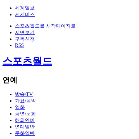
세계일보
세계비즈
스포츠월드를 시작페이지로
지면보기
구독신청
RSS
스포츠월드
연예
방송/TV
가요/음악
영화
공연/문화
해외연예
연예일반
문화일반