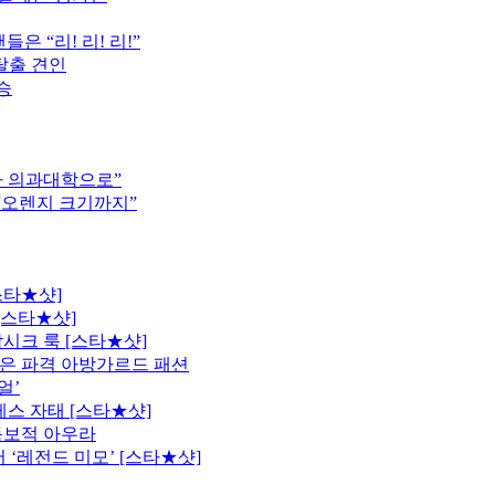
은 “리! 리! 리!”
탈출 견인
승
차 의과대학으로”
 “오렌지 크기까지”
스타★샷]
[스타★샷]
시크 룩 [스타★샷]
은 파격 아방가르드 패션
얼’
레스 자태 [스타★샷]
독보적 아우라
 ‘레전드 미모’ [스타★샷]