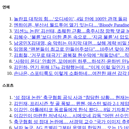
연예
놀란표 대작의 힘…‘오디세이’, 4일 만에 100만 관객 돌파
엔하이픈, 부산서 월드투어 열기 잇는다…‘Bloody Paradise
'리센느 논란' 김선태, 초췌한 근황…충주시장 깜짝 댓글 
김혜수, ‘불륜’보다 더한 혼돈 속으로…‘지금 불륜’서 압
남궁민X김대명, 숨 막히는 마지막 대면…살해 계략 비밀
임영웅 “팬분들이 최고로 만들어주셨다”…10주년 맞아 
김희철, ‘거꾸로 태극기’ 광복절 현수막에 “쳐돌았네”…
‘사랑이 온다’ 안희연, 꼬여버린 하루…하석진·윤하빈 만남
김민하, 연기 위해 17㎏ 감량했는데…“이게 이럴 일인가 
손나은, 스포티룩도 이렇게 소화하네…여전한 패션 감각 
스포츠
‘성 접대 논란’ 축구협회 공식 사과 “참담한 상황… 현재
김민재, 프리시즌 첫 골 폭발… 뮌헨, 애스턴 빌라 2-1 제
이강인, 아틀레티코 동료들에게 한식 쐈다… 8일 기자회
이강인이 마련한 저녁식사… 시메오네 감독 “어떤 선수인
축구협회 성 접대 논란에… 서경덕 교수 “국가 이미지 추
남자 농구, AG 조별리그부터 운명의 한일전… 오는 15·