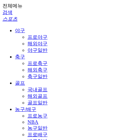
전체메뉴
검색
스포츠
야구
프로야구
해외야구
야구일반
축구
프로축구
해외축구
축구일반
골프
국내골프
해외골프
골프일반
농구/배구
프로농구
NBA
농구일반
프로배구