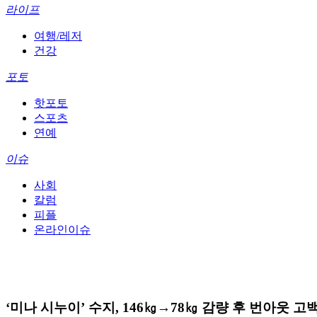
라이프
여행/레저
건강
포토
핫포토
스포츠
연예
이슈
사회
칼럼
피플
온라인이슈
‘미나 시누이’ 수지, 146㎏→78㎏ 감량 후 번아웃 