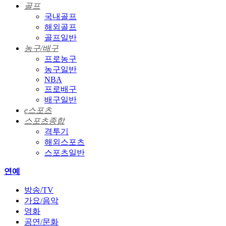
골프
국내골프
해외골프
골프일반
농구/배구
프로농구
농구일반
NBA
프로배구
배구일반
e스포츠
스포츠종합
격투기
해외스포츠
스포츠일반
연예
방송/TV
가요/음악
영화
공연/문화