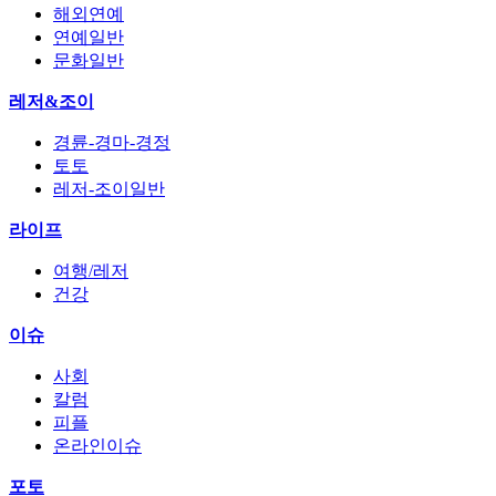
해외연예
연예일반
문화일반
레저&조이
경륜-경마-경정
토토
레저-조이일반
라이프
여행/레저
건강
이슈
사회
칼럼
피플
온라인이슈
포토