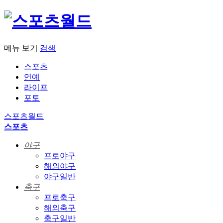
메뉴 보기
검색
스포츠
연예
라이프
포토
스포츠월드
스포츠
야구
프로야구
해외야구
야구일반
축구
프로축구
해외축구
축구일반