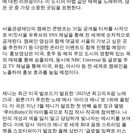
에 대한 러브송이다. 이 도시의 마법 같은 매력을 노래하며, 많
은 곳 중 가장 소중한 곳임을 표현한다.
서울관광재단의 캠페인 콘텐츠는 31일 공개될 티저를 시작으
로 비짓서울 유튜브와 SNS 채널을 통해 전 세계에 순차적으로
공개된다. 캠페인 영상과 함께 댓글로 서울의 가보고 싶은 곳
을 추천하기 등 다양한 온라인 이벤트도 함께 진행할 예정이
다. 홍보영상은 미국, 호주 등 해외 주요 도시의 영향력 있는 옥
외 매체를 통해 송출되며, 동시에 NBC Universal 등 글로벌 주
요 TV 채널을 통해 미국, 유럽, 아시아 등 전 세계로 캠페인을
노출하여 홍보 효과를 높일 예정이다.
제니는 최근 미국 빌보드가 발표한 ‘2025년 최고의 K팝 노래
25곡 : 평론가가 추천한 노래’에사 ’라이크 제니’로 1위에 올랐
다. 이 곡은 지난 3월 제니가 발표한 첫 번째 솔로 정규 앨범
‘루비(Ruby)’의 타이틀곡으로 직접 작사·작곡에 참여했다. 나
만의 개성과 색을 잃지 말고 당당하게 빛나자는 메시지를 보여
준다. 이에 앞서 ‘라이크 제니’로 세계 최대 음원 스트리밍 플
랫폼 스포티파이가 발표한 올해 상반기 ‘글로벌 임팩트 리스