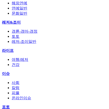
해외연예
연예일반
문화일반
레저&조이
경륜-경마-경정
토토
레저-조이일반
라이프
여행/레저
건강
이슈
사회
칼럼
피플
온라인이슈
포토