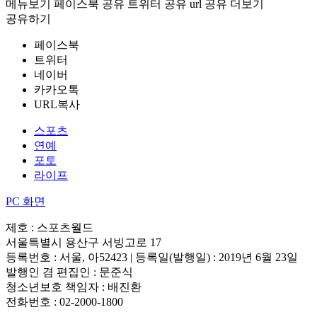
메뉴보기
페이스북 공유
트위터 공유
url 공유
더보기
공유하기
페이스북
트위터
네이버
카카오톡
URL복사
스포츠
연예
포토
라이프
PC 화면
제호 : 스포츠월드
서울특별시 용산구 서빙고로 17
등록번호 : 서울, 아52423 | 등록일(발행일) : 2019년 6월 23일
발행인 겸 편집인 : 문준식
청소년보호 책임자 : 배진환
전화번호 : 02-2000-1800