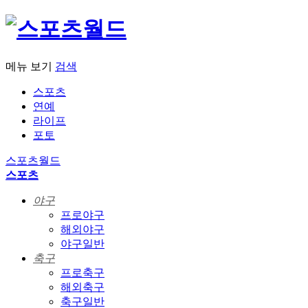
메뉴 보기
검색
스포츠
연예
라이프
포토
스포츠월드
스포츠
야구
프로야구
해외야구
야구일반
축구
프로축구
해외축구
축구일반