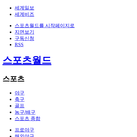
세계일보
세계비즈
스포츠월드를 시작페이지로
지면보기
구독신청
RSS
스포츠월드
스포츠
야구
축구
골프
농구/배구
스포츠 종합
프로야구
해외야구