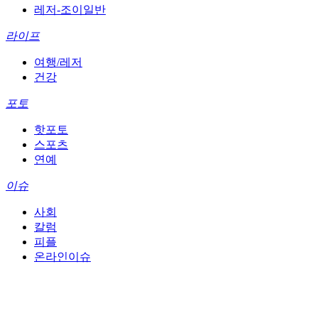
레저-조이일반
라이프
여행/레저
건강
포토
핫포토
스포츠
연예
이슈
사회
칼럼
피플
온라인이슈