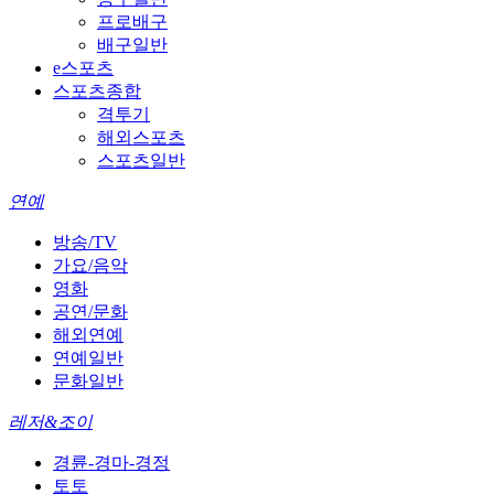
프로배구
배구일반
e스포츠
스포츠종합
격투기
해외스포츠
스포츠일반
연예
방송/TV
가요/음악
영화
공연/문화
해외연예
연예일반
문화일반
레저&조이
경륜-경마-경정
토토