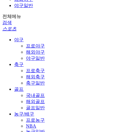
야구일반
전체메뉴
검색
스포츠
야구
프로야구
해외야구
야구일반
축구
프로축구
해외축구
축구일반
골프
국내골프
해외골프
골프일반
농구/배구
프로농구
NBA
농구일반