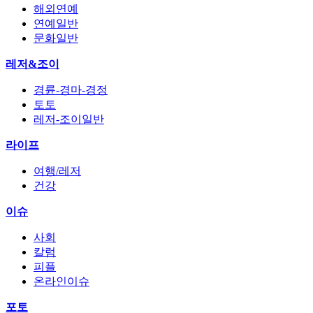
해외연예
연예일반
문화일반
레저&조이
경륜-경마-경정
토토
레저-조이일반
라이프
여행/레저
건강
이슈
사회
칼럼
피플
온라인이슈
포토