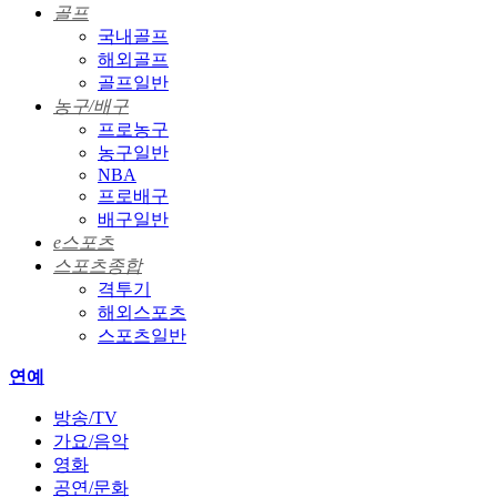
골프
국내골프
해외골프
골프일반
농구/배구
프로농구
농구일반
NBA
프로배구
배구일반
e스포츠
스포츠종합
격투기
해외스포츠
스포츠일반
연예
방송/TV
가요/음악
영화
공연/문화