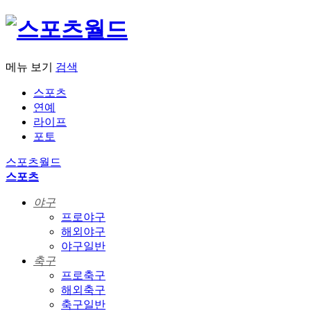
메뉴 보기
검색
스포츠
연예
라이프
포토
스포츠월드
스포츠
야구
프로야구
해외야구
야구일반
축구
프로축구
해외축구
축구일반