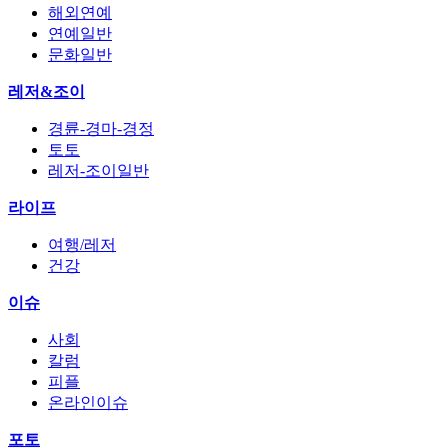
해외연예
연예일반
문화일반
레저&조이
경륜-경마-경정
토토
레저-조이일반
라이프
여행/레저
건강
이슈
사회
칼럼
피플
온라인이슈
포토