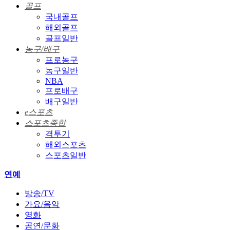
골프
국내골프
해외골프
골프일반
농구/배구
프로농구
농구일반
NBA
프로배구
배구일반
e스포츠
스포츠종합
격투기
해외스포츠
스포츠일반
연예
방송/TV
가요/음악
영화
공연/문화