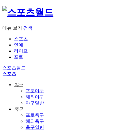
메뉴 보기
검색
스포츠
연예
라이프
포토
스포츠월드
스포츠
야구
프로야구
해외야구
야구일반
축구
프로축구
해외축구
축구일반