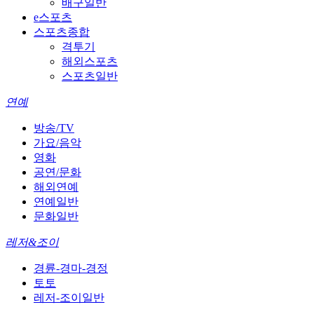
배구일반
e스포츠
스포츠종합
격투기
해외스포츠
스포츠일반
연예
방송/TV
가요/음악
영화
공연/문화
해외연예
연예일반
문화일반
레저&조이
경륜-경마-경정
토토
레저-조이일반