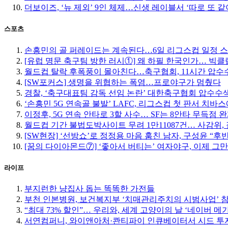
더보이즈, ‘뉴 제외’ 9인 체제…신생 레이블서 ‘따로 또 같
스포츠
손흥민의 골 퍼레이드는 계속된다…6일 리그스컵 일정 
[유럽 명문 축구팀 방한 러시①] 왜 하필 한국인가… 빅
월드컵 탈락 후폭풍이 몰아친다…축구협회, 11시간 압수수
[SW포커스] 생명을 위협하는 폭염…프로야구가 멈췄다
경찰, ‘축구대표팀 감독 선임 논란’ 대한축구협회 압수수
‘손흥민 5G 연속골 불발’ LAFC, 리그스컵 첫 판서 치바
이정후, 5G 연속 안타로 3할 사수… SF는 8안타 무득점 
월드컵 기간 불법도박사이트 무려 1만11087건… 사감위, 
[SW현장] ‘선방쇼’로 정정용 마음 훔친 남자, 구성윤 “
[꿈의 다이아몬드⑦] ‘좋아서 버티는’ 여자야구, 이제 그
라이프
부지런한 냥집사 돕는 똑똑한 가전들
부천 인본병원, 보건복지부 ‘치매관리주치의 시범사업’ 
“최대 73% 할인”… 우리와, 세계 고양이의 날 ‘네이버 메
서연컴퍼니, 와이앤아처·콴티파이 인큐베이터서 시드 투자