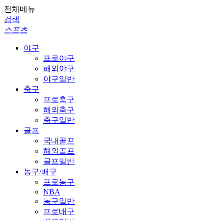
전체메뉴
검색
스포츠
야구
프로야구
해외야구
야구일반
축구
프로축구
해외축구
축구일반
골프
국내골프
해외골프
골프일반
농구/배구
프로농구
NBA
농구일반
프로배구