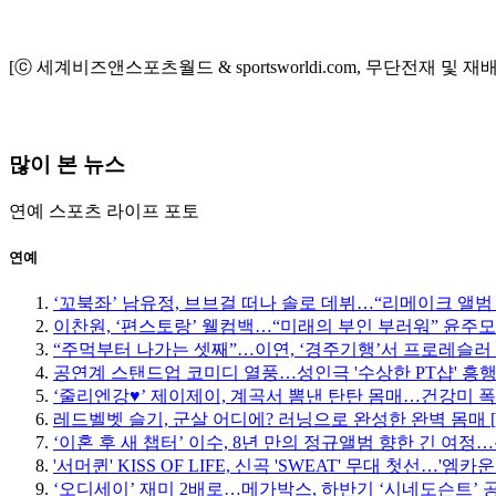
[ⓒ 세계비즈앤스포츠월드 & sportsworldi.com, 무단전재 및 재
많이 본 뉴스
연예
스포츠
라이프
포토
연예
‘꼬북좌’ 남유정, 브브걸 떠나 솔로 데뷔…“리메이크 앨범
이찬원, ‘편스토랑’ 웰컴백…“미래의 부인 부러워” 윤주
“주먹부터 나가는 셋째”…이연, ‘경주기행’서 프로레슬러
공연계 스탠드업 코미디 열풍…성인극 '수상한 PT샵' 흥
‘줄리엔강♥’ 제이제이, 계곡서 뽐낸 탄탄 몸매…건강미 폭
레드벨벳 슬기, 군살 어디에? 러닝으로 완성한 완벽 몸매 
‘이혼 후 새 챕터’ 이수, 8년 만의 정규앨범 향한 긴 여
'서머퀸' KISS OF LIFE, 신곡 'SWEAT' 무대 첫선…'엠
‘오디세이’ 재미 2배로…메가박스, 하반기 ‘시네도슨트’ 