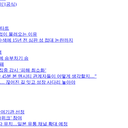
이’(공식)
스타트
클럽이 몰려오는 이유
색에 15년 전 심판 성 접대 논란까지
색
스에 승부차기 승
완패
집중 감시 ‘피해 최소화’
후반 45분 본 맨시티 관계자들이 어떻게 생각할지…”
만… 끊어진 길 잇고 성장 사다리 놓아야
참여기관 선정
가위크’ 참여
 유치…일본 유통 채널 확대 예정