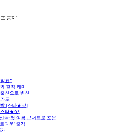
배포 금지]
 발표”
모와 찰떡 케미
 출신으로 변신
행가도
발 [스타★샷]
[스타★샷]
정…신곡·첫 여름 콘서트로 포문
카운트다운' 출격
공개