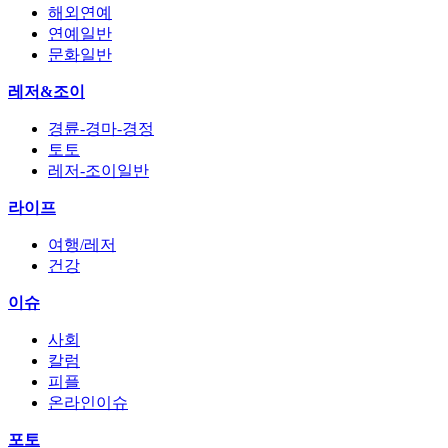
해외연예
연예일반
문화일반
레저&조이
경륜-경마-경정
토토
레저-조이일반
라이프
여행/레저
건강
이슈
사회
칼럼
피플
온라인이슈
포토