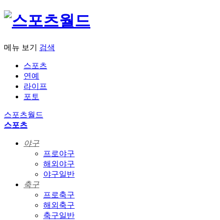
메뉴 보기
검색
스포츠
연예
라이프
포토
스포츠월드
스포츠
야구
프로야구
해외야구
야구일반
축구
프로축구
해외축구
축구일반