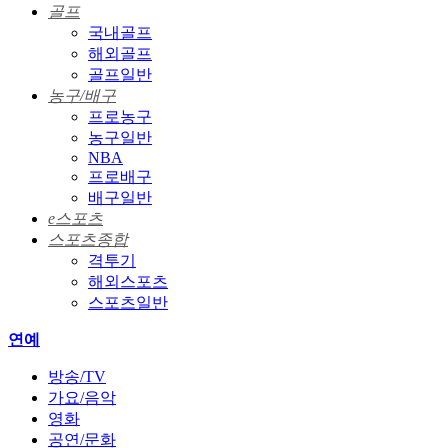
골프
국내골프
해외골프
골프일반
농구/배구
프로농구
농구일반
NBA
프로배구
배구일반
e스포츠
스포츠종합
격투기
해외스포츠
스포츠일반
연예
방송/TV
가요/음악
영화
공연/문화