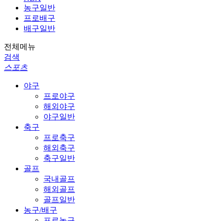
농구일반
프로배구
배구일반
전체메뉴
검색
스포츠
야구
프로야구
해외야구
야구일반
축구
프로축구
해외축구
축구일반
골프
국내골프
해외골프
골프일반
농구/배구
프로농구