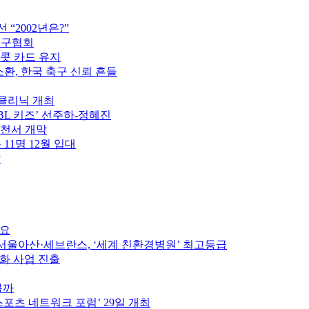
“2002년은?”
축구협회
이콧 카드 유지
소환, 한국 축구 신뢰 흔들
구클리닉 개최
PBL 키즈’ 선주하-정혜진
제천서 개막
 11명 12월 입대
압
중요
울아산·세브란스, ‘세계 친환경병원’ 최고등급
인화 사업 진출
볼까
스포츠 네트워크 포럼’ 29일 개최