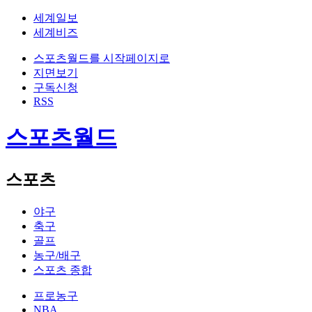
세계일보
세계비즈
스포츠월드를 시작페이지로
지면보기
구독신청
RSS
스포츠월드
스포츠
야구
축구
골프
농구/배구
스포츠 종합
프로농구
NBA