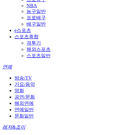
NBA
농구일반
프로배구
배구일반
e스포츠
스포츠종합
격투기
해외스포츠
스포츠일반
연예
방송/TV
가요/음악
영화
공연/문화
해외연예
연예일반
문화일반
레저&조이