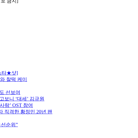
배포 금지]
스타★샷]
모와 찰떡 케미
터도 선보여
고보니 ‘대세’ 김규원
사랑’ OST 참여
 직격한 황정민 20년 팬
우선순위”