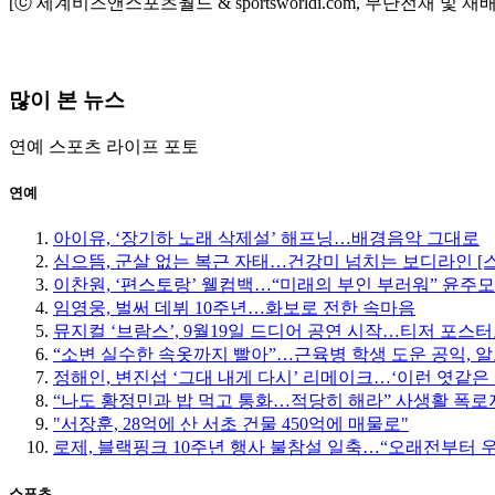
[ⓒ 세계비즈앤스포츠월드 & sportsworldi.com, 무단전재 및 재
많이 본 뉴스
연예
스포츠
라이프
포토
연예
아이유, ‘장기하 노래 삭제설’ 해프닝…배경음악 그대로
심으뜸, 군살 없는 복근 자태…건강미 넘치는 보디라인 [
이찬원, ‘편스토랑’ 웰컴백…“미래의 부인 부러워” 윤주
임영웅, 벌써 데뷔 10주년…화보로 전한 속마음
뮤지컬 ‘브람스’, 9월19일 드디어 공연 시작…티저 포스
“소변 실수한 속옷까지 빨아”…근육병 학생 도운 공익, 알
정해인, 변진섭 ‘그대 내게 다시’ 리메이크…‘이런 엿같은 
“나도 황정민과 밥 먹고 통화…적당히 해라” 사생활 폭로자
"서장훈, 28억에 산 서초 건물 450억에 매물로"
로제, 블랙핑크 10주년 행사 불참설 일축…“오래전부터 
스포츠