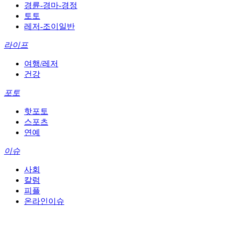
경륜-경마-경정
토토
레저-조이일반
라이프
여행/레저
건강
포토
핫포토
스포츠
연예
이슈
사회
칼럼
피플
온라인이슈