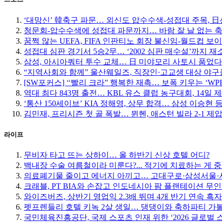
‘대망신’ 韓축구 파문… 외신도 압수수색-성접대 주목, 日선 
청문회-압수수색에 성접대 파문까지… 바람 잘 날 없는 
꿈쩍 않는 UEFA, FIFA 인판티노 회장 불신임-월드컵 보
성접대 심판 경기서 5승2무… ‘2002 심판 매수설’까지 재
삼성, 아시아쿼터 투수 교체… 日 미야모리 사토시 품었다
“지역사회와 함께” 울산웨일즈, 직장인·고교생 대상 야
[SW포커스] ‘‘빨리 크라” 행복한 재촉… 보폭 키우는 ‘W
역대 최다 843명 출전… KBL 유스 클럽 농구대회, 14일 
‘통산 150세이브’ KIA 정해영, 상무 합격… 삼성 이승현 등
김민재, 프리시즌 첫 골 폭발… 뮌헨, 애스턴 빌라 2-1 제
라이프
무비자 타고 뜨는 상하이… 올 하반기 신상 호텔 어디?
백내장 수술 여름철이라 미룬다?... 적기에 치료하는 게 
의료폐기물 줄이고 에너지 아끼고… 고대구로·삼성서울·서
크래블, PT BIA와 손잡고 인도네시아 팜 플랜테이션 무
와이즈버즈, 상반기 영업익 2.3배 뛰며 4개 반기 연속 흑자
펫프렌들리 호텔 키녹 2살 생일… 댕댕이와 축하파티 가
국민체육진흥공단, 국제 스포츠 인재 위한 ‘2026 글로벌 