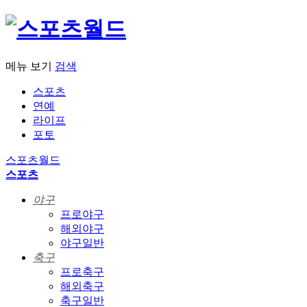
메뉴 보기
검색
스포츠
연예
라이프
포토
스포츠월드
스포츠
야구
프로야구
해외야구
야구일반
축구
프로축구
해외축구
축구일반