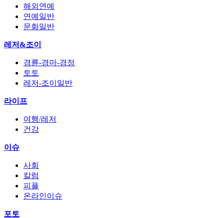
해외연예
연예일반
문화일반
레저&조이
경륜-경마-경정
토토
레저-조이일반
라이프
여행/레저
건강
이슈
사회
칼럼
피플
온라인이슈
포토