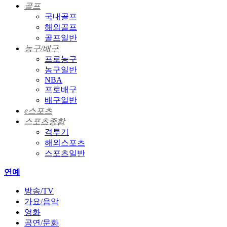
골프
국내골프
해외골프
골프일반
농구/배구
프로농구
농구일반
NBA
프로배구
배구일반
e스포츠
스포츠종합
격투기
해외스포츠
스포츠일반
연예
방송/TV
가요/음악
영화
공연/문화