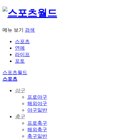
메뉴 보기
검색
스포츠
연예
라이프
포토
스포츠월드
스포츠
야구
프로야구
해외야구
야구일반
축구
프로축구
해외축구
축구일반