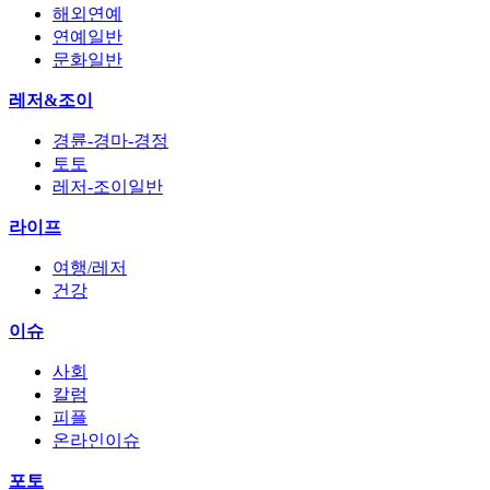
해외연예
연예일반
문화일반
레저&조이
경륜-경마-경정
토토
레저-조이일반
라이프
여행/레저
건강
이슈
사회
칼럼
피플
온라인이슈
포토