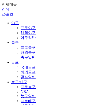
전체메뉴
검색
스포츠
야구
프로야구
해외야구
야구일반
축구
프로축구
해외축구
축구일반
골프
국내골프
해외골프
골프일반
농구/배구
프로농구
NBA
농구일반
프로배구