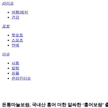
라이프
여행/레저
건강
포토
핫포토
스포츠
연예
이슈
사회
칼럼
피플
온라인이슈
돈통마늘보쌈, 국내산 홍어 더한 알싸한 ‘홍어보쌈’ 