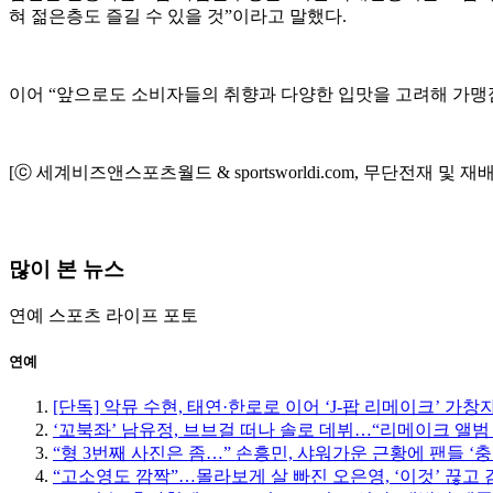
혀 젊은층도 즐길 수 있을 것”이라고 말했다.
이어 “앞으로도 소비자들의 취향과 다양한 입맛을 고려해 가맹
[ⓒ 세계비즈앤스포츠월드 & sportsworldi.com, 무단전재 및 재
많이 본 뉴스
연예
스포츠
라이프
포토
연예
[단독] 악뮤 수현, 태연·한로로 이어 ‘J-팝 리메이크’ 가창
‘꼬북좌’ 남유정, 브브걸 떠나 솔로 데뷔…“리메이크 앨범
“형 3번째 사진은 좀…” 손흥민, 샤워가운 근황에 팬들 ‘충
“고소영도 깜짝”…몰라보게 살 빠진 오은영, ‘이것’ 끊고 