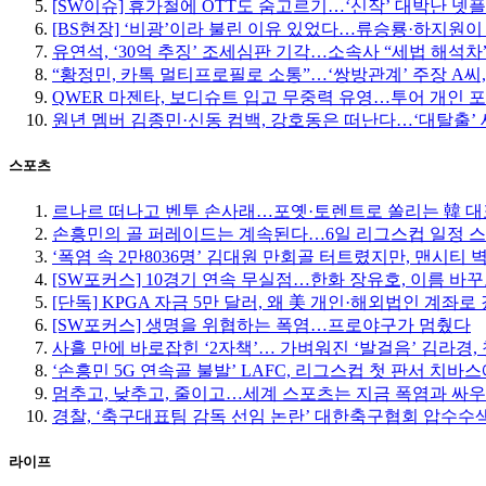
[SW이슈] 휴가철에 OTT도 숨고르기…‘신작’ 대박난 넷
[BS현장] ‘비광’이라 불린 이유 있었다…류승룡·하지원이
유연석, ‘30억 추징’ 조세심판 기각…소속사 “세법 해석차
“황정민, 카톡 멀티프로필로 소통”…‘쌍방관계’ 주장 A씨,
QWER 마젠타, 보디슈트 입고 무중력 유영…투어 개인 
원년 멤버 김종민·신동 컴백, 강호동은 떠난다…‘대탈출’ 
스포츠
르나르 떠나고 벤투 손사래…포옛·토렌트로 쏠리는 韓 대
손흥민의 골 퍼레이드는 계속된다…6일 리그스컵 일정 
‘폭염 속 2만8036명’ 김대원 만회골 터트렸지만, 맨시티 
[SW포커스] 10경기 연속 무실점…한화 장유호, 이름 바
[단독] KPGA 자금 5만 달러, 왜 美 개인·해외법인 계좌로
[SW포커스] 생명을 위협하는 폭염…프로야구가 멈췄다
사흘 만에 바로잡힌 ‘2자책’… 가벼워진 ‘발걸음’ 김라경, 
‘손흥민 5G 연속골 불발’ LAFC, 리그스컵 첫 판서 치바
멈추고, 낮추고, 줄이고…세계 스포츠는 지금 폭염과 싸우
경찰, ‘축구대표팀 감독 선임 논란’ 대한축구협회 압수수
라이프