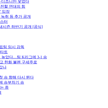
플·디즈니만 웃었다
 전할 연대의 힘
” 입장
 녹취 등 추가 공개
포스터
새시즌 하반기 공개 [공식]
표팀 임시 감독
스타트
벽 높았다…팀 K리그에 3-1 승
꾸고 한화 불펜 구세주로
 갔나
첫 승 향해 다시 뛴다
스에 승부차기 승
는 중
색