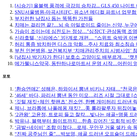
[시승기] 올블랙 품격에 극강의 승차감... GLS 450 나이
SNU서울병원-마곡시티FC, 유소년 메디컬 파트너 업무
부지런한 냥집사 돕는 똑똑한 가전들
치매는 걸리면 끝?…뇌 속 아밀로이드 줄이는 신약, 누구에
가슴이 조이는데 심전도는 정상…”심장CT·관상동맥 조영
신라호텔, ‘신라에스’ 3단계로 개편… “스위트 숙박권 이
허리 통증 방치하면 디스크 악화…주사 치료와 최소침습
부천 인본병원, 보건복지부 ‘치매관리주치의 시범사업’ 
[냥집사 박기자가 한다] 보호소 고양이도 배부르게… ‘캣
메가웰니스약국, 동탄하나로마트서 운영 시작…어린이 
포토
‘환승연애2’ 성해은, 하와이서 뽐낸 비키니 자태…“천국은
‘46세’ 바다, 파리서 뽐낸 동안 미모…리즈 시절 그대로 [
‘깃털 재킷+체인 핫팬츠’ 전소연, 한뼘 개미허리 드러낸 락
제니, 브라톱에 나폴레옹 재킷?…美 롤라팔루자 뒤집어놓
‘2관왕’ 고윤정, 트로피 들고 찰칵…빛나는 쇄골+명품 드
박유나, 블랙부터 화이트까지…한층 깊어진 ‘도회적 비주
‘금발+네이비’ 조합 미쳤다…로제, 꾸안꾸 거울 셀카 속 
“진짜 공주님인 줄”…박보영, 쇄골 드러낸 오프숄더 드레스