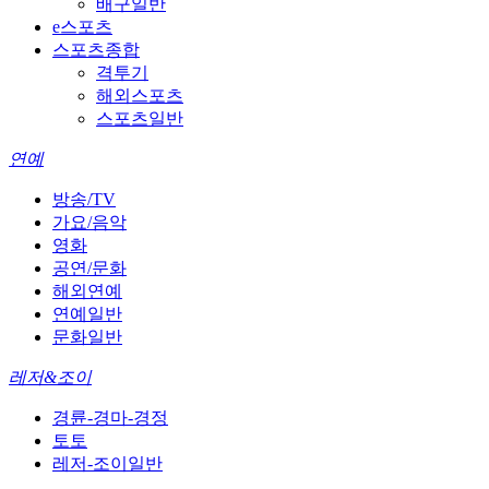
배구일반
e스포츠
스포츠종합
격투기
해외스포츠
스포츠일반
연예
방송/TV
가요/음악
영화
공연/문화
해외연예
연예일반
문화일반
레저&조이
경륜-경마-경정
토토
레저-조이일반