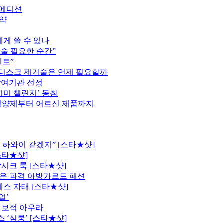
트 에디션
협약
게 쓸 수 있나
술 필요한 순간”
벤트”
 디스크 제거술은 언제 필요할까
참여기관 선정
치미 챌린지’ 동참
영양제부터 어르신 제품까지
 하와이 같겠지” [스타★샷]
스타★샷]
시크 룩 [스타★샷]
은 파격 아방가르드 패션
레스 자태 [스타★샷]
얼’
독보적 아우라
 ‘심쿵’ [스타★샷]