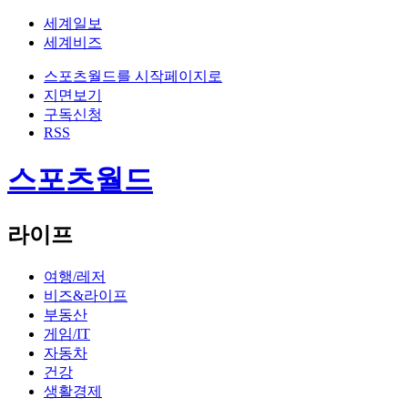
세계일보
세계비즈
스포츠월드를 시작페이지로
지면보기
구독신청
RSS
스포츠월드
라이프
여행/레저
비즈&라이프
부동산
게임/IT
자동차
건강
생활경제