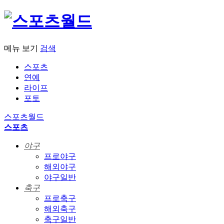
메뉴 보기
검색
스포츠
연예
라이프
포토
스포츠월드
스포츠
야구
프로야구
해외야구
야구일반
축구
프로축구
해외축구
축구일반