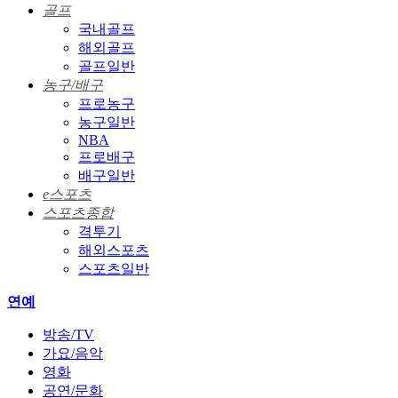
골프
국내골프
해외골프
골프일반
농구/배구
프로농구
농구일반
NBA
프로배구
배구일반
e스포츠
스포츠종합
격투기
해외스포츠
스포츠일반
연예
방송/TV
가요/음악
영화
공연/문화