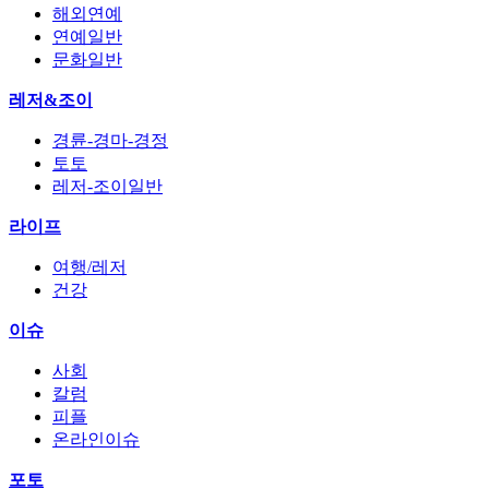
해외연예
연예일반
문화일반
레저&조이
경륜-경마-경정
토토
레저-조이일반
라이프
여행/레저
건강
이슈
사회
칼럼
피플
온라인이슈
포토