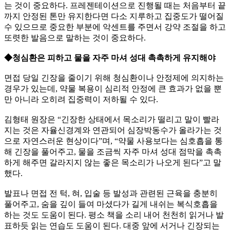
는 것이 중요하다. 프레젠테이션으로 진행될 때는 처음부터 끝
까지 안정된 톤만 유지한다면 다소 지루하고 집중도가 떨어질
수 있으므로 중요한 부분에 악센트를 주면서 강약 조절을 하고
또렷한 발음으로 말하는 것이 중요하다.
◆청심환은 피하고 물을 자주 마셔 성대 촉촉하게 유지해야
면접 당일 긴장을 줄이기 위해 청심환이나 안정제에 의지하는
경우가 있는데, 약물 복용이 심리적 안정에 큰 효과가 없을 뿐
만 아니라 오히려 집중력이 저하될 수 있다.
김형태 원장은 “긴장한 상태에서 목소리가 떨리고 말이 빨라
지는 것은 자율신경계와 연관되어 심장박동수가 올라가는 것
으로 자연스러운 현상이다”며, “약물 사용보다는 심호흡을 통
해 긴장을 풀어주고, 물을 조금씩 자주 마셔 성대 점막을 촉촉
하게 해주면 갈라지지 않는 좋은 목소리가 나오게 된다”고 말
했다.
발표나 면접 전 턱, 혀, 입술 등 발성과 관련된 근육을 충분히
풀어주고, 숨을 깊이 들여 마셨다가 길게 내쉬는 복식호흡을
하는 것도 도움이 된다. 평소 책을 소리 내어 천천히 읽거나 발
표하듯 읽는 연습도 도움이 된다. 대중 앞에 서거나 긴장되는