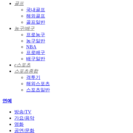
골프
국내골프
해외골프
골프일반
농구/배구
프로농구
농구일반
NBA
프로배구
배구일반
e스포츠
스포츠종합
격투기
해외스포츠
스포츠일반
연예
방송/TV
가요/음악
영화
공연/문화