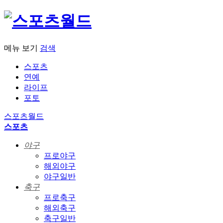
메뉴 보기
검색
스포츠
연예
라이프
포토
스포츠월드
스포츠
야구
프로야구
해외야구
야구일반
축구
프로축구
해외축구
축구일반