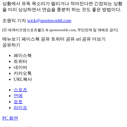
상황에서 유독 목소리가 떨리거나 작아진다면 긴장되는 상황
을 미리 상상하면서 연습을 충분히 하는 것도 좋은 방법이다.
조원익 기자
wick@sportsworldi.com
[ⓒ 세계비즈앤스포츠월드 & sportsworldi.com, 무단전재 및 재배포 금지]
메뉴보기
페이스북 공유
트위터 공유
url 공유
더보기
공유하기
페이스북
트위터
네이버
카카오톡
URL복사
스포츠
연예
포토
라이프
PC 화면