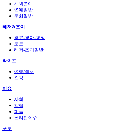
해외연예
연예일반
문화일반
레저&조이
경륜-경마-경정
토토
레저-조이일반
라이프
여행/레저
건강
이슈
사회
칼럼
피플
온라인이슈
포토