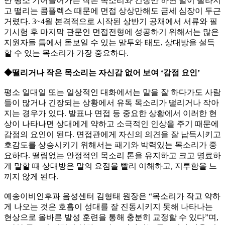
만 평소 기어들어가는 작은 목소리와 긴장만 하면 말이 빨라지
고 떨리는 콤플렉스 때문에 면접 상상만해도 금세 심장이 두근
거렸다. 3~4월 본격적으로 시작된 상반기 공채에서 서류와 필
기시험 후 마지막 관문인 면접전형에 성공하기 위해서는 많은
지원자들 틈에서 돋보일 수 있는 말투와 태도, 상대방을 설득
할 수 있는 목소리가 가장 중요하다.
◆떨리거나 작은 목소리는 자신감 없어 보여 ‘감점 요인’
평소 일대일 또는 일상적인 대화에서는 말을 잘 하다가도 사람
들이 많거나 긴장되는 상황에서 유독 목소리가 떨리거나 작아
지는 경우가 있다. 발표나 면접 등 중요한 상황에서 이러한 현
상이 나타나면 상대에게 약하고 소극적인 인상을 주기 때문에
감점의 요인이 된다. 면접관에게 자신의 의견을 잘 납득시키고
호감도를 상승시키기 위해서는 패기와 박력있는 목소리가 중
요하다. 떨림없는 안정적인 목소리 톤을 유지하고 크고 명료하
게 말할 때 상대방은 말의 요점을 빨리 이해하고, 지루함을 느
끼지 않게 된다.
예송이비인후과 음성센터 김형태 원장은 “목소리가 작고 약하
게 나오는 것은 호흡이 성대를 잘 진동시키지 못해 나타나는
현상으로 올바른 발성 훈련을 통해 충분히 교정할 수 있다”며,