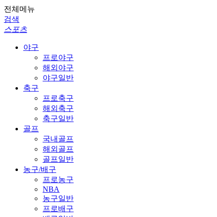
전체메뉴
검색
스포츠
야구
프로야구
해외야구
야구일반
축구
프로축구
해외축구
축구일반
골프
국내골프
해외골프
골프일반
농구/배구
프로농구
NBA
농구일반
프로배구