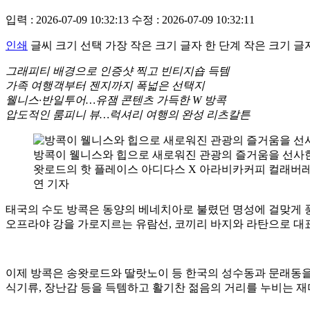
입력 : 2026-07-09 10:32:13
수정 : 2026-07-09 10:32:11
인쇄
글씨 크기 선택
가장 작은 크기 글자
한 단계 작은 크기 글
그래피티 배경으로 인증샷 찍고 빈티지숍 득템
가족 여행객부터 젠지까지 폭넓은 선택지
웰니스·반일투어…유잼 콘텐츠 가득한 W 방콕
압도적인 룸피니 뷰…럭셔리 여행의 완성 리츠칼튼
방콕이 웰니스와 힙으로 새로워진 관광의 즐거움을 선사한
왓로드의 핫 플레이스 아디다스 X 아라비카커피 컬래버레
연 기자
태국의 수도 방콕은 동양의 베네치아로 불렸던 명성에 걸맞게 풍
오프라야 강을 가로지르는 유람선, 코끼리 바지와 라탄으로 대
이제 방콕은 송왓로드와 딸랏노이 등 한국의 성수동과 문래동을
식기류, 장난감 등을 득템하고 활기찬 젊음의 거리를 누비는 재