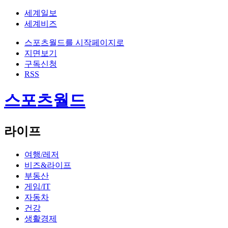
세계일보
세계비즈
스포츠월드를 시작페이지로
지면보기
구독신청
RSS
스포츠월드
라이프
여행/레저
비즈&라이프
부동산
게임/IT
자동차
건강
생활경제