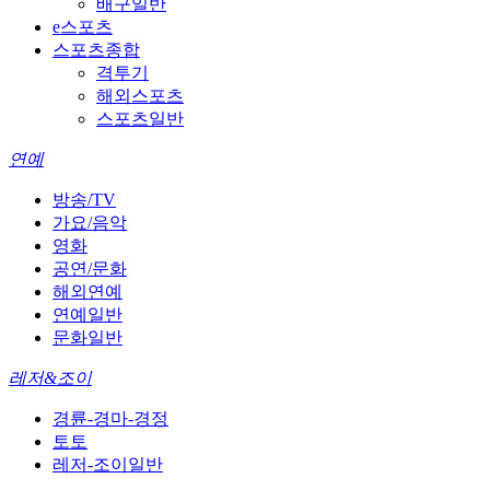
배구일반
e스포츠
스포츠종합
격투기
해외스포츠
스포츠일반
연예
방송/TV
가요/음악
영화
공연/문화
해외연예
연예일반
문화일반
레저&조이
경륜-경마-경정
토토
레저-조이일반