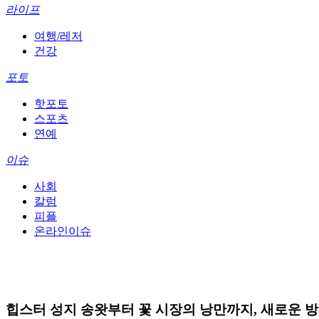
라이프
여행/레저
건강
포토
핫포토
스포츠
연예
이슈
사회
칼럼
피플
온라인이슈
힙스터 성지 송왓부터 꽃 시장의 낭만까지, 새로운 