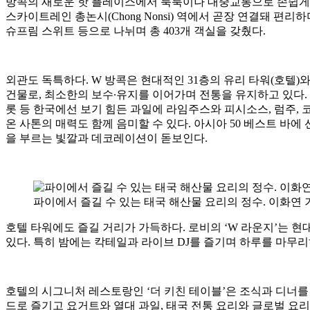
방콕의 새로운 핫 플레이스에서 툭툭이나 대중교통으로 손쉽게 찾아갈 수
스카이트레인 총논시(Chong Nonsi) 역에서 곧장 연결돼 편리
슈프림 스위트 등으로 나뉘며 총 403개 객실을 갖췄다.
외관도 독특하다. W 방콕은 현대적인 31층의 유리 타워(호텔)
건물로, 최소한의 보수∙유지를 이어가며 전통을 유지하고 있다. 이
롯 등 한국에선 보기 힘든 과일에 라임주스와 피시소스, 럼주, 
온 사톤의 매력도 함께 음미할 수 있다. 아시아 50 베스트 바
을 부르는 빛깔과 데코레이션이 돋보인다.
파이에서 즐길 수 있는 태국 해산물 요리의 정수. 이화연 
호텔 타워에도 즐길 거리가 가득하다. 로비의 ‘W 라운지’는 
있다. 특히 밤에는 칵테일과 라이브 DJ를 즐기며 하루를 마무리
호텔의 시그니처 레스토랑인 ‘더 키친 테이블’은 조식과 디너를
드로 즐기고 요거트와 열대 과일, 태국 전통 요리와 글로벌 요리를