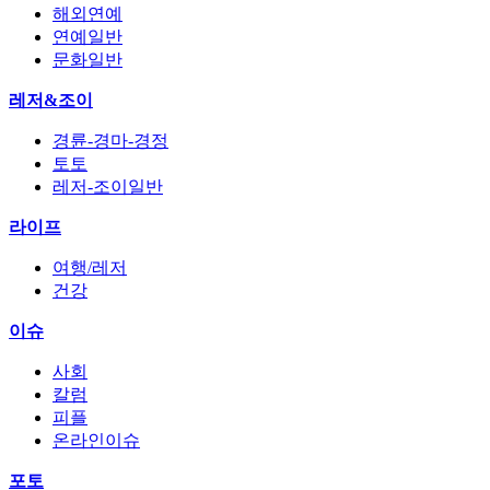
해외연예
연예일반
문화일반
레저&조이
경륜-경마-경정
토토
레저-조이일반
라이프
여행/레저
건강
이슈
사회
칼럼
피플
온라인이슈
포토