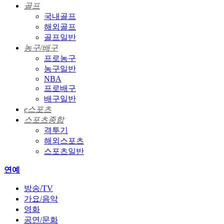
골프
국내골프
해외골프
골프일반
농구/배구
프로농구
농구일반
NBA
프로배구
배구일반
e스포츠
스포츠종합
격투기
해외스포츠
스포츠일반
연예
방송/TV
가요/음악
영화
공연/문화