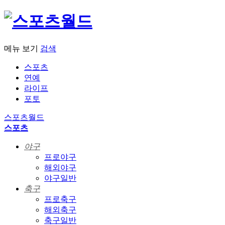
메뉴 보기
검색
스포츠
연예
라이프
포토
스포츠월드
스포츠
야구
프로야구
해외야구
야구일반
축구
프로축구
해외축구
축구일반