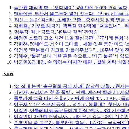
놀란표 대작의 힘…‘오디세이’, 4일 만에 100만 관객 돌파
엔하이픈, 부산서 월드투어 열기 잇는다…‘Bloody Paradise
'리센느 논란' 김선태, 초췌한 근황…충주시장 깜짝 댓글 
김희철, ‘거꾸로 태극기’ 광복절 현수막에 “쳐돌았네”…
'김부장' 떠난 금토극, '유부녀 킬러' 판정승
황정민 스토킹 고소 사건 11일 결심공판…‘77차례 통화’
김희선, 50세에도 청순미 그대로…세월 잊은 동안 미모 [
임영웅 “팬분들이 최고로 만들어주셨다”…10주년 맞아 
김혜수, ‘불륜’보다 더한 혼돈 속으로…‘지금 불륜’서 압
남궁민X김대명, 숨 막히는 마지막 대면…살해 계략 비밀
스포츠
‘성 접대 논란’ 축구협회 공식 사과 “참담한 상황… 현재
김민재, 프리시즌 첫 골 폭발… 뮌헨, 애스턴 빌라 2-1 제
톨루카에 설욕 나선 손흥민, 전반에 슈팅 ‘0’… LAFC, 득점
야구서 ‘42-0’ 스코어 등장 … 덕수고, 봉황대기 첫판서 대
이강인, 아틀레티코 동료들에게 한식 쐈다… 8일 기자회
이강인이 마련한 저녁식사… 시메오네 감독 “어떤 선수인
손흥민의 숨 고르기, 툴루카전 침묵… LAFC는 극장골로 1
축구협회 성 접대 논란에… 서경덕 교수 “국가 이미지 추