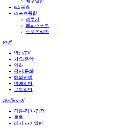
배구일반
e스포츠
스포츠종합
격투기
해외스포츠
스포츠일반
연예
방송/TV
가요/음악
영화
공연/문화
해외연예
연예일반
문화일반
레저&조이
경륜-경마-경정
토토
레저-조이일반