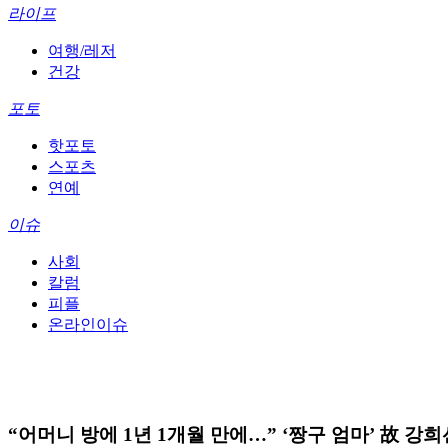
라이프
여행/레저
건강
포토
핫포토
스포츠
연예
이슈
사회
칼럼
피플
온라인이슈
“어머니 방에 1년 1개월 만에…” ‘짱구 엄마’ 故 강