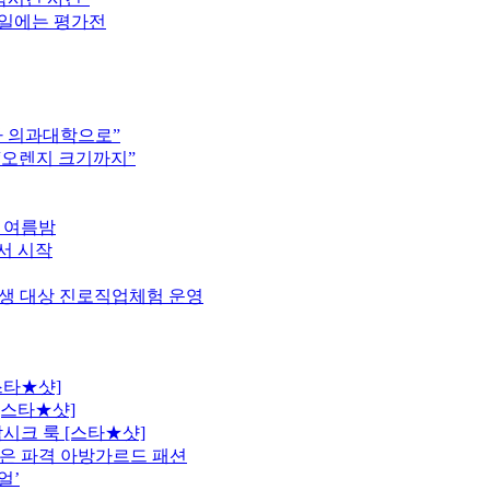
16일에는 평가전
차 의과대학으로”
 “오렌지 크기까지”
한 여름밤
서 시작
학생 대상 진로직업체험 운영
스타★샷]
[스타★샷]
시크 룩 [스타★샷]
은 파격 아방가르드 패션
얼’