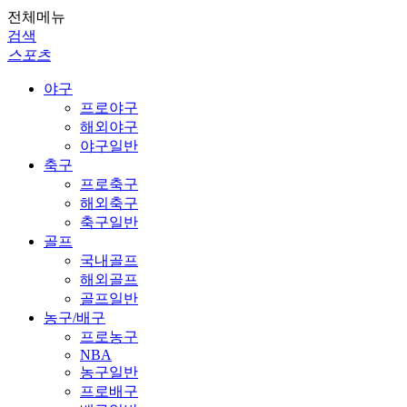
전체메뉴
검색
스포츠
야구
프로야구
해외야구
야구일반
축구
프로축구
해외축구
축구일반
골프
국내골프
해외골프
골프일반
농구/배구
프로농구
NBA
농구일반
프로배구