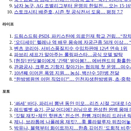
남자 농구, AG 조별리그부터 운명의 한일전… 오는 15·
스토크시티 배준호, 시즌 첫 공식전서 도움… 평점 7.7
라이프
드림스드림·PSDI, 파키스탄에 의료인재 학교 건립…“장
‘오디세이’ 헬레나 역 배우 몸속에 자궁근종 50개 이상…
벤츠 코리아, 서비스품질지수 수입차판매 12년 연속 1위
파브리 셰프가 말아주는 롤링파스타…공식 모델 발탁
[현장] 반딧불이에게 ‘간택’ 받아봄?… 에버랜드의 황홀
관광공사, 크루즈 기항지 찾아가는 협의체 첫 운영…여수
10년째 이어온 폭염 지원… 농심, 백산수 5만병 전달
“한방병원엔 어떤 직업이?”… 인천자생한방병원, 초·중
포토
‘46세’ 바다, 파리서 뽐낸 동안 미모…리즈 시절 그대로 [
레드벨벳 슬기, 군살 어디에? 러닝으로 완성한 완벽 몸매 
‘깃털 재킷+체인 핫팬츠’ 전소연, 한뼘 개미허리 드러낸 락
제니, 브라톱에 나폴레옹 재킷?…美 롤라팔루자 뒤집어놓
박유나, 블랙부터 화이트까지…한층 깊어진 ‘도회적 비주