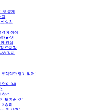
’ 첫 공개
눈길
직접 일침
 성격이 쟁점
스타★샷]
전한 진심
도적 존재감
 밝혀질까
는 부적절한 행위 없어”
압
 없이 0-0
승
견 참석
지 보여준 것”
-0 승리
락시킨 사건”