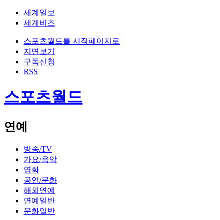
세계일보
세계비즈
스포츠월드를 시작페이지로
지면보기
구독신청
RSS
스포츠월드
연예
방송/TV
가요/음악
영화
공연/문화
해외연예
연예일반
문화일반