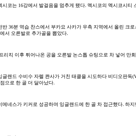
던 멕시코는 16강에서 발걸음을 멈추게 됐다. 멕시코의 멕시코시티 스
반 36분 역습 찬스에서 부카요 사카가 우측 지역에서 올린 크로
전에서 오른발로 추가골을 뽑았다.
 프리킥 이후 튀어나온 공을 오른발 논스톱 슈팅으로 차 넣어 만
 잉글랜드 수비수 자렐 콴사가 거친 태클을 시도하다 비디오판독(
점으로 한 골 더 달아났다.
 히메네스가 키커로 성공하며 잉글랜드에 한 골 차 접근했다. 하