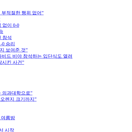
는 부적절한 행위 없어”
압
 없이 0-0
승
견 참석
-0 승리
지 보여준 것”
 다비드 비야 참석하는 입단식도 열려
락시킨 사건”
차 의과대학으로”
 “오렌지 크기까지”
한 여름밤
서 시작