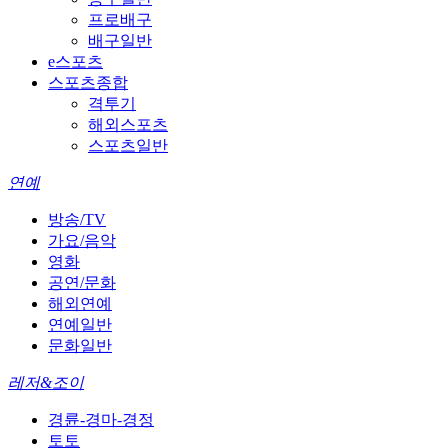
프로배구
배구일반
e스포츠
스포츠종합
격투기
해외스포츠
스포츠일반
연예
방송/TV
가요/음악
영화
공연/문화
해외연예
연예일반
문화일반
레저&조이
경륜-경마-경정
토토