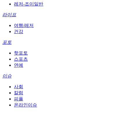
레저-조이일반
라이프
여행/레저
건강
포토
핫포토
스포츠
연예
이슈
사회
칼럼
피플
온라인이슈