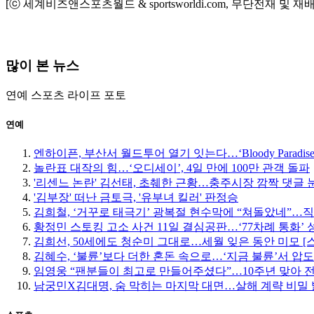
[ⓒ 세계비즈앤스포츠월드 & sportsworldi.com, 무단전재 및 재
많이 본 뉴스
연예
스포츠
라이프
포토
연예
엔하이픈, 부산서 월드투어 열기 잇는다…‘Bloody Paradise
놀란표 대작의 힘…‘오디세이’, 4일 만에 100만 관객 돌파
'리센느 논란' 김선태, 초췌한 근황…충주시장 깜짝 댓글 
'김부장' 떠난 금토극, '유부녀 킬러' 판정승
김희철, ‘거꾸로 태극기’ 광복절 현수막에 “쳐돌았네”…
황정민 스토킹 고소 사건 11일 결심공판…‘77차례 통화’
김희선, 50세에도 청순미 그대로…세월 잊은 동안 미모 [
김혜수, ‘불륜’보다 더한 혼돈 속으로…‘지금 불륜’서 압
임영웅 “팬분들이 최고로 만들어주셨다”…10주년 맞아 
남궁민X김대명, 숨 막히는 마지막 대면…살해 계략 비밀