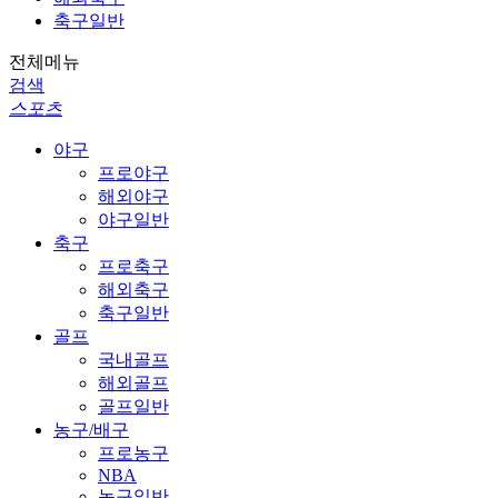
축구일반
전체메뉴
검색
스포츠
야구
프로야구
해외야구
야구일반
축구
프로축구
해외축구
축구일반
골프
국내골프
해외골프
골프일반
농구/배구
프로농구
NBA
농구일반