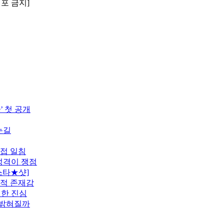
배포 금지]
’ 첫 공개
눈길
직접 일침
 성격이 쟁점
스타★샷]
도적 존재감
전한 진심
 밝혀질까