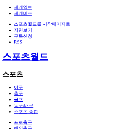
세계일보
세계비즈
스포츠월드를 시작페이지로
지면보기
구독신청
RSS
스포츠월드
스포츠
야구
축구
골프
농구/배구
스포츠 종합
프로축구
해외축구