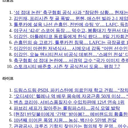
스포츠
‘성 접대 논란’ 축구협회 공식 사과 “참담한 상황… 현재
김민재, 프리시즌 첫 골 폭발… 뮌헨, 애스턴 빌라 2-1 제
톨루카에 설욕 나선 손흥민, 전반에 슈팅 ‘0’… LAFC, 득점
야구서 ‘42-0’ 스코어 등장 … 덕수고, 봉황대기 첫판서 대
이강인, 아틀레티코 동료들에게 한식 쐈다… 8일 기자회
손흥민의 숨 고르기, 툴루카전 침묵… LAFC는 극장골로 1
이강인이 마련한 저녁식사… 시메오네 감독 “어떤 선수인
이강인, 오늘 맨시티전서 비공식 데뷔전…‘스페인 전설’
축구협회 성 접대 논란에… 서경덕 교수 “국가 이미지 추
스토크시티 배준호, 시즌 첫 공식전서 도움… 평점 7.7
라이프
드림스드림·PSDI, 파키스탄에 의료인재 학교 건립…“장
‘오디세이’ 헬레나 역 배우 몸속에 자궁근종 50개 이상…
벤츠 코리아, 서비스품질지수 수입차판매 12년 연속 1위
파브리 셰프가 말아주는 롤링파스타…공식 모델 발탁
[현장] 반딧불이에게 ‘간택’ 받아봄?… 에버랜드의 황홀
10년째 이어온 폭염 지원… 농심, 백산수 5만병 전달
관광공사, 크루즈 기항지 찾아가는 협의체 첫 운영…여수