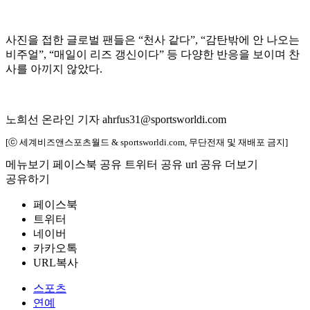
사진을 접한 글로벌 팬들은 “천사 같다”, “감탄밖에 안 나오는
비주얼”, “매일이 리즈 갱신이다” 등 다양한 반응을 보이며 찬
사를 아끼지 않았다.
노희선 온라인 기자 ahrfus31@sportsworldi.com
[ⓒ 세계비즈앤스포츠월드 & sportsworldi.com, 무단전재 및 재배포 금지]
메뉴보기
페이스북 공유
트위터 공유
url 공유
더보기
공유하기
페이스북
트위터
네이버
카카오톡
URL복사
스포츠
연예