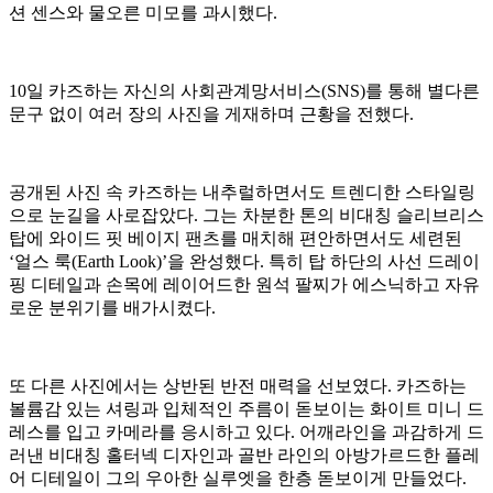
션 센스와 물오른 미모를 과시했다.
10일 카즈하는 자신의 사회관계망서비스(SNS)를 통해 별다른
문구 없이 여러 장의 사진을 게재하며 근황을 전했다.
공개된 사진 속 카즈하는 내추럴하면서도 트렌디한 스타일링
으로 눈길을 사로잡았다. 그는 차분한 톤의 비대칭 슬리브리스
탑에 와이드 핏 베이지 팬츠를 매치해 편안하면서도 세련된
‘얼스 룩(Earth Look)’을 완성했다. 특히 탑 하단의 사선 드레이
핑 디테일과 손목에 레이어드한 원석 팔찌가 에스닉하고 자유
로운 분위기를 배가시켰다.
또 다른 사진에서는 상반된 반전 매력을 선보였다. 카즈하는
볼륨감 있는 셔링과 입체적인 주름이 돋보이는 화이트 미니 드
레스를 입고 카메라를 응시하고 있다. 어깨라인을 과감하게 드
러낸 비대칭 홀터넥 디자인과 골반 라인의 아방가르드한 플레
어 디테일이 그의 우아한 실루엣을 한층 돋보이게 만들었다.