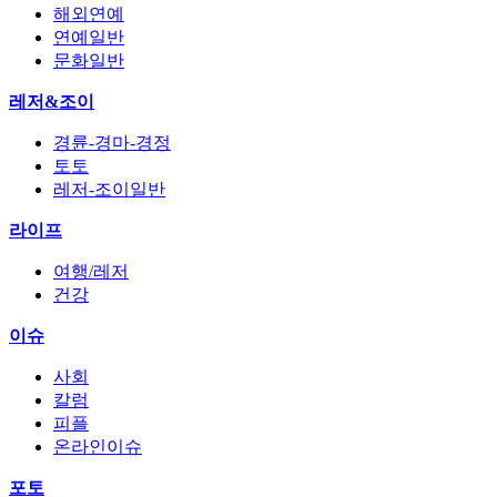
해외연예
연예일반
문화일반
레저&조이
경륜-경마-경정
토토
레저-조이일반
라이프
여행/레저
건강
이슈
사회
칼럼
피플
온라인이슈
포토