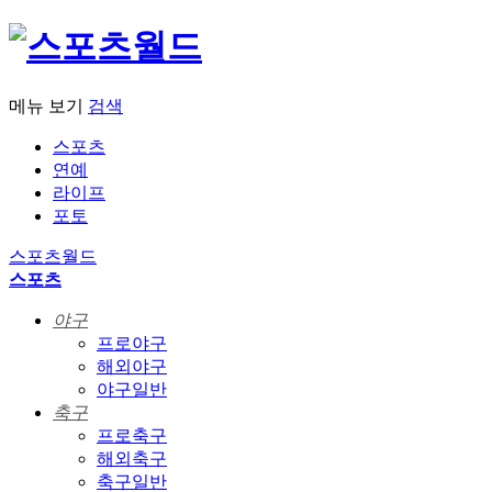
메뉴 보기
검색
스포츠
연예
라이프
포토
스포츠월드
스포츠
야구
프로야구
해외야구
야구일반
축구
프로축구
해외축구
축구일반