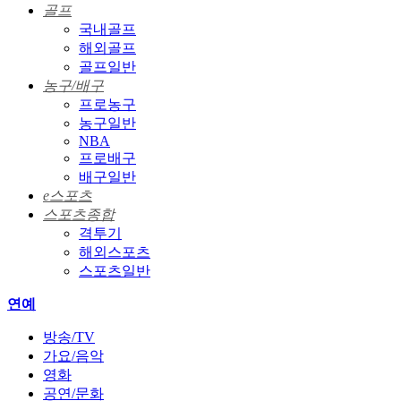
골프
국내골프
해외골프
골프일반
농구/배구
프로농구
농구일반
NBA
프로배구
배구일반
e스포츠
스포츠종합
격투기
해외스포츠
스포츠일반
연예
방송/TV
가요/음악
영화
공연/문화