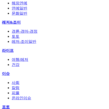
해외연예
연예일반
문화일반
레저&조이
경륜-경마-경정
토토
레저-조이일반
라이프
여행/레저
건강
이슈
사회
칼럼
피플
온라인이슈
포토