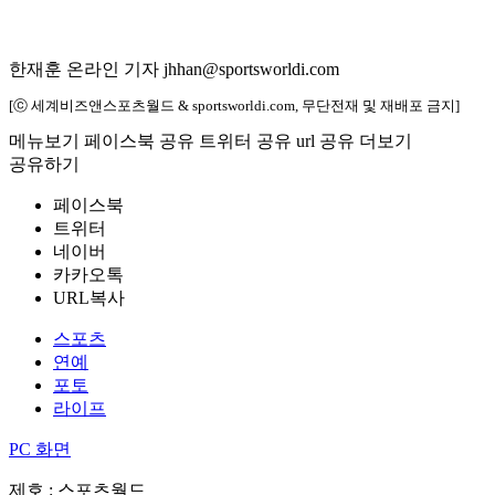
한재훈 온라인 기자 jhhan@sportsworldi.com
[ⓒ 세계비즈앤스포츠월드 & sportsworldi.com, 무단전재 및 재배포 금지]
메뉴보기
페이스북 공유
트위터 공유
url 공유
더보기
공유하기
페이스북
트위터
네이버
카카오톡
URL복사
스포츠
연예
포토
라이프
PC 화면
제호 : 스포츠월드