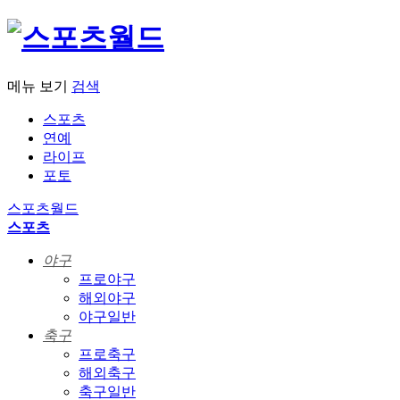
메뉴 보기
검색
스포츠
연예
라이프
포토
스포츠월드
스포츠
야구
프로야구
해외야구
야구일반
축구
프로축구
해외축구
축구일반