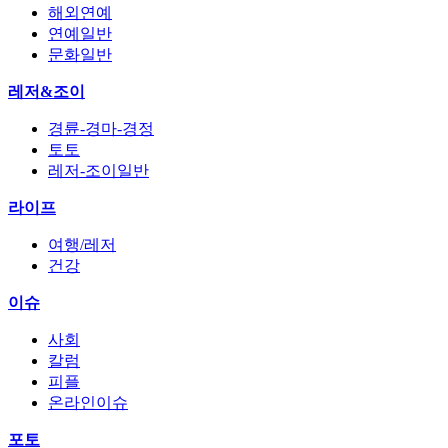
해외연예
연예일반
문화일반
레저&조이
경륜-경마-경정
토토
레저-조이일반
라이프
여행/레저
건강
이슈
사회
칼럼
피플
온라인이슈
포토