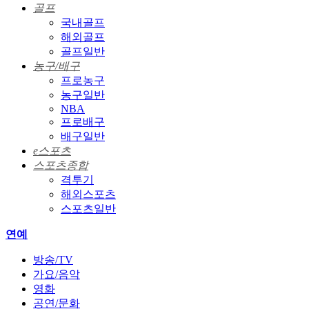
골프
국내골프
해외골프
골프일반
농구/배구
프로농구
농구일반
NBA
프로배구
배구일반
e스포츠
스포츠종합
격투기
해외스포츠
스포츠일반
연예
방송/TV
가요/음악
영화
공연/문화