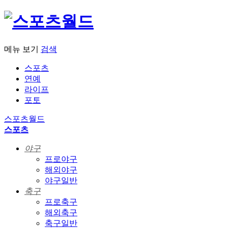
메뉴 보기
검색
스포츠
연예
라이프
포토
스포츠월드
스포츠
야구
프로야구
해외야구
야구일반
축구
프로축구
해외축구
축구일반