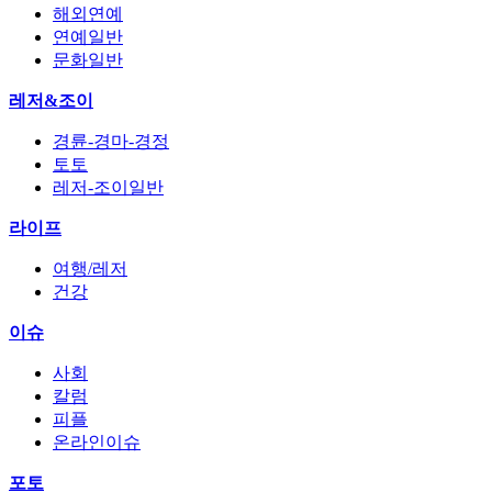
해외연예
연예일반
문화일반
레저&조이
경륜-경마-경정
토토
레저-조이일반
라이프
여행/레저
건강
이슈
사회
칼럼
피플
온라인이슈
포토