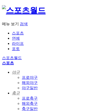
메뉴 보기
검색
스포츠
연예
라이프
포토
스포츠월드
스포츠
야구
프로야구
해외야구
야구일반
축구
프로축구
해외축구
축구일반