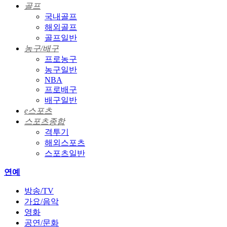
골프
국내골프
해외골프
골프일반
농구/배구
프로농구
농구일반
NBA
프로배구
배구일반
e스포츠
스포츠종합
격투기
해외스포츠
스포츠일반
연예
방송/TV
가요/음악
영화
공연/문화