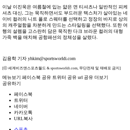
이날 이진욱은 여름철에 입는 얇은 면 티셔츠나 일반적인 피케
셔츠 대신, 그는 묵직하면서도 부드러운 텍스처가 살아있는 네
이비 컬러의 니트 폴로 스웨터를 선택하고 정장의 바지로 상의
의 캐주얼함을 차분하게 만드는 스타일링을 선택했다. 또한 여
행의 설렘을 고스란히 담은 묵직한 다크 브라운 컬러의 대형
가죽 백을 매치해 공항패션의 정체성을 살렸다.
김용학 기자 yhkim@sportsworldi.com
[ⓒ 세계비즈앤스포츠월드 & sportsworldi.com, 무단전재 및 재배포 금지]
메뉴보기
페이스북 공유
트위터 공유
url 공유
더보기
공유하기
페이스북
트위터
네이버
카카오톡
URL복사
스포츠