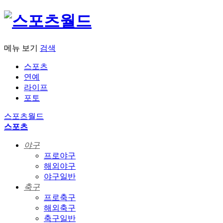
메뉴 보기
검색
스포츠
연예
라이프
포토
스포츠월드
스포츠
야구
프로야구
해외야구
야구일반
축구
프로축구
해외축구
축구일반