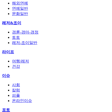
해외연예
연예일반
문화일반
레저&조이
경륜-경마-경정
토토
레저-조이일반
라이프
여행/레저
건강
이슈
사회
칼럼
피플
온라인이슈
포토