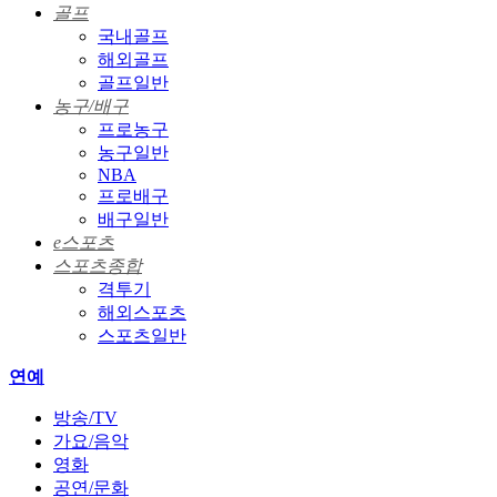
골프
국내골프
해외골프
골프일반
농구/배구
프로농구
농구일반
NBA
프로배구
배구일반
e스포츠
스포츠종합
격투기
해외스포츠
스포츠일반
연예
방송/TV
가요/음악
영화
공연/문화