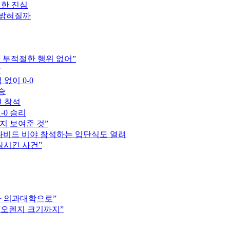
전한 진심
 밝혀질까
는 부적절한 행위 없어”
압
 없이 0-0
승
견 참석
-0 승리
지 보여준 것”
 다비드 비야 참석하는 입단식도 열려
락시킨 사건”
차 의과대학으로”
 “오렌지 크기까지”