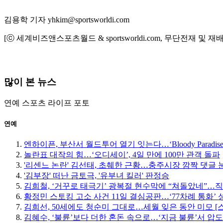
김용학 기자 yhkim@sportsworldi.com
[ⓒ 세계비즈앤스포츠월드 & sportsworldi.com, 무단전재 및 재
많이 본 뉴스
연예
스포츠
라이프
포토
연예
엔하이픈, 부산서 월드투어 열기 잇는다…‘Bloody Paradise
놀란표 대작의 힘…‘오디세이’, 4일 만에 100만 관객 돌파
'리센느 논란' 김선태, 초췌한 근황…충주시장 깜짝 댓글 
'김부장' 떠난 금토극, '유부녀 킬러' 판정승
김희철, ‘거꾸로 태극기’ 광복절 현수막에 “쳐돌았네”…
황정민 스토킹 고소 사건 11일 결심공판…‘77차례 통화’
김희선, 50세에도 청순미 그대로…세월 잊은 동안 미모 [
김혜수, ‘불륜’보다 더한 혼돈 속으로…‘지금 불륜’서 압