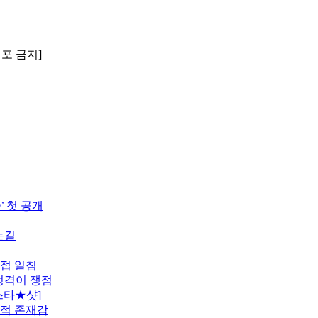
배포 금지]
’ 첫 공개
눈길
직접 일침
 성격이 쟁점
스타★샷]
도적 존재감