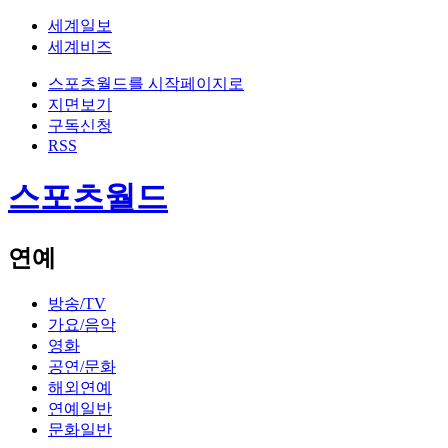
세계일보
세계비즈
스포츠월드를 시작페이지로
지면보기
구독신청
RSS
스포츠월드
연예
방송/TV
가요/음악
영화
공연/문화
해외연예
연예일반
문화일반