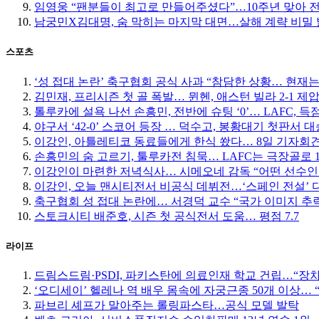
임영웅 “팬분들이 최고로 만들어주셨다”…10주년 맞아 
남궁민X김대명, 숨 막히는 마지막 대면…살해 계략 비밀
스포츠
‘성 접대 논란’ 축구협회 공식 사과 “참담한 상황… 현재
김민재, 프리시즌 첫 골 폭발… 뮌헨, 애스턴 빌라 2-1 제
톨루카에 설욕 나선 손흥민, 전반에 슈팅 ‘0’… LAFC, 득점
야구서 ‘42-0’ 스코어 등장 … 덕수고, 봉황대기 첫판서 대
이강인, 아틀레티코 동료들에게 한식 쐈다… 8일 기자회
손흥민의 숨 고르기, 툴루카전 침묵… LAFC는 극장골로 1
이강인이 마련한 저녁식사… 시메오네 감독 “어떤 선수인
이강인, 오늘 맨시티전서 비공식 데뷔전…‘스페인 전설’
축구협회 성 접대 논란에… 서경덕 교수 “국가 이미지 추
스토크시티 배준호, 시즌 첫 공식전서 도움… 평점 7.7
라이프
드림스드림·PSDI, 파키스탄에 의료인재 학교 건립…“장
‘오디세이’ 헬레나 역 배우 몸속에 자궁근종 50개 이상…
파브리 셰프가 말아주는 롤링파스타…공식 모델 발탁