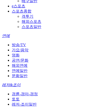
배구일반
e스포츠
스포츠종합
격투기
해외스포츠
스포츠일반
연예
방송/TV
가요/음악
영화
공연/문화
해외연예
연예일반
문화일반
레저&조이
경륜-경마-경정
토토
레저-조이일반