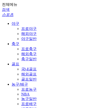
전체메뉴
검색
스포츠
야구
프로야구
해외야구
야구일반
축구
프로축구
해외축구
축구일반
골프
국내골프
해외골프
골프일반
농구/배구
프로농구
NBA
농구일반
프로배구