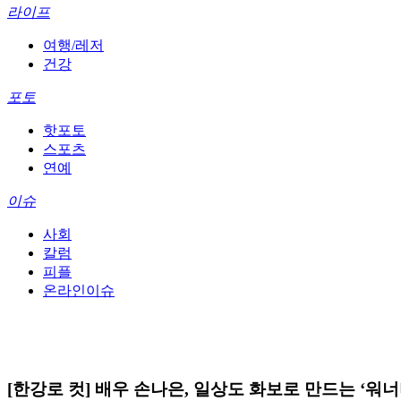
라이프
여행/레저
건강
포토
핫포토
스포츠
연예
이슈
사회
칼럼
피플
온라인이슈
[한강로 컷] 배우 손나은, 일상도 화보로 만드는 ‘워너