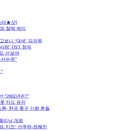
스타★샷]
모와 찰떡 케미
고보니 ‘대세’ 김규원
사랑’ OST 참여
터도 선보여
우선순위”
”
“2002년은?”
이콧 카드 유지
소환, 한국 축구 신뢰 흔들
구클리닉 개최
PBL 키즈’ 선주하-정혜진