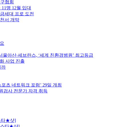
축구협회
 11명 12월 입대
황금세대 프로 도전
제천서 개막
중요
울아산·세브란스, ‘세계 친환경병원’ 최고등급
인화 사업 진출
볼까
스포츠 네트워크 포럼’ 29일 개최
원검사 전문가 자격 취득
스타★샷]
[스타★샷]