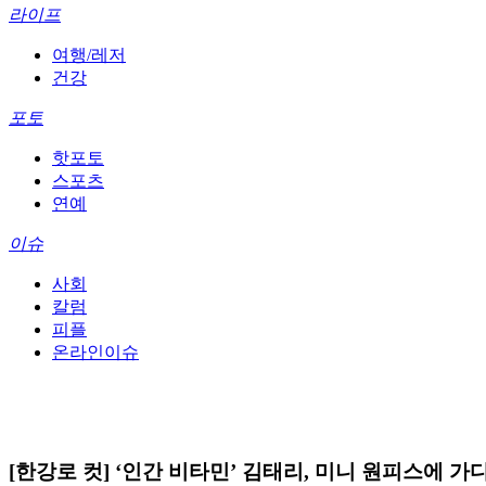
라이프
여행/레저
건강
포토
핫포토
스포츠
연예
이슈
사회
칼럼
피플
온라인이슈
[한강로 컷] ‘인간 비타민’ 김태리, 미니 원피스에 가