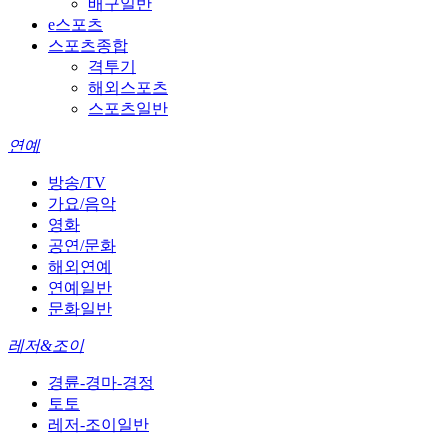
배구일반
e스포츠
스포츠종합
격투기
해외스포츠
스포츠일반
연예
방송/TV
가요/음악
영화
공연/문화
해외연예
연예일반
문화일반
레저&조이
경륜-경마-경정
토토
레저-조이일반