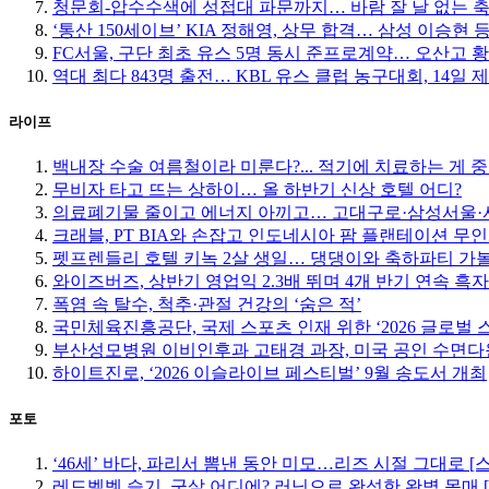
청문회-압수수색에 성접대 파문까지… 바람 잘 날 없는 
‘통산 150세이브’ KIA 정해영, 상무 합격… 삼성 이승현 등
FC서울, 구단 최초 유스 5명 동시 준프로계약… 오산고 
역대 최다 843명 출전… KBL 유스 클럽 농구대회, 14일 
라이프
백내장 수술 여름철이라 미룬다?... 적기에 치료하는 게 
무비자 타고 뜨는 상하이… 올 하반기 신상 호텔 어디?
의료폐기물 줄이고 에너지 아끼고… 고대구로·삼성서울·서
크래블, PT BIA와 손잡고 인도네시아 팜 플랜테이션 무
펫프렌들리 호텔 키녹 2살 생일… 댕댕이와 축하파티 가
와이즈버즈, 상반기 영업익 2.3배 뛰며 4개 반기 연속 흑자
폭염 속 탈수, 척추·관절 건강의 ‘숨은 적’
국민체육진흥공단, 국제 스포츠 인재 위한 ‘2026 글로벌 
부산성모병원 이비인후과 고태경 과장, 미국 공인 수면다
하이트진로, ‘2026 이슬라이브 페스티벌’ 9월 송도서 개최
포토
‘46세’ 바다, 파리서 뽐낸 동안 미모…리즈 시절 그대로 [
레드벨벳 슬기, 군살 어디에? 러닝으로 완성한 완벽 몸매 