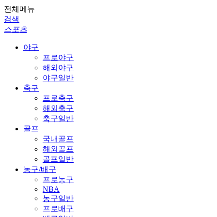
전체메뉴
검색
스포츠
야구
프로야구
해외야구
야구일반
축구
프로축구
해외축구
축구일반
골프
국내골프
해외골프
골프일반
농구/배구
프로농구
NBA
농구일반
프로배구