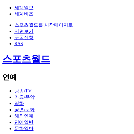
세계일보
세계비즈
스포츠월드를 시작페이지로
지면보기
구독신청
RSS
스포츠월드
연예
방송/TV
가요/음악
영화
공연/문화
해외연예
연예일반
문화일반