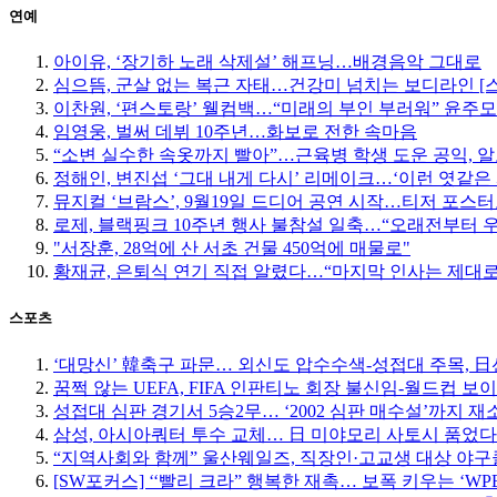
연예
아이유, ‘장기하 노래 삭제설’ 해프닝…배경음악 그대로
심으뜸, 군살 없는 복근 자태…건강미 넘치는 보디라인 [
이찬원, ‘편스토랑’ 웰컴백…“미래의 부인 부러워” 윤주
임영웅, 벌써 데뷔 10주년…화보로 전한 속마음
“소변 실수한 속옷까지 빨아”…근육병 학생 도운 공익, 알
정해인, 변진섭 ‘그대 내게 다시’ 리메이크…‘이런 엿같은 
뮤지컬 ‘브람스’, 9월19일 드디어 공연 시작…티저 포스
로제, 블랙핑크 10주년 행사 불참설 일축…“오래전부터 
"서장훈, 28억에 산 서초 건물 450억에 매물로"
황재균, 은퇴식 연기 직접 알렸다…“마지막 인사는 제대로
스포츠
‘대망신’ 韓축구 파문… 외신도 압수수색-성접대 주목, 日선 
꿈쩍 않는 UEFA, FIFA 인판티노 회장 불신임-월드컵 보
성접대 심판 경기서 5승2무… ‘2002 심판 매수설’까지 재
삼성, 아시아쿼터 투수 교체… 日 미야모리 사토시 품었다
“지역사회와 함께” 울산웨일즈, 직장인·고교생 대상 야
[SW포커스] ‘‘빨리 크라” 행복한 재촉… 보폭 키우는 ‘W