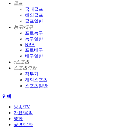
골프
국내골프
해외골프
골프일반
농구/배구
프로농구
농구일반
NBA
프로배구
배구일반
e스포츠
스포츠종합
격투기
해외스포츠
스포츠일반
연예
방송/TV
가요/음악
영화
공연/문화