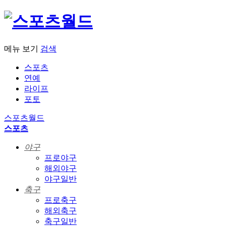
메뉴 보기
검색
스포츠
연예
라이프
포토
스포츠월드
스포츠
야구
프로야구
해외야구
야구일반
축구
프로축구
해외축구
축구일반