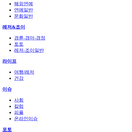
해외연예
연예일반
문화일반
레저&조이
경륜-경마-경정
토토
레저-조이일반
라이프
여행/레저
건강
이슈
사회
칼럼
피플
온라인이슈
포토