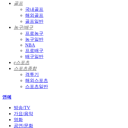
골프
국내골프
해외골프
골프일반
농구/배구
프로농구
농구일반
NBA
프로배구
배구일반
e스포츠
스포츠종합
격투기
해외스포츠
스포츠일반
연예
방송/TV
가요/음악
영화
공연/문화