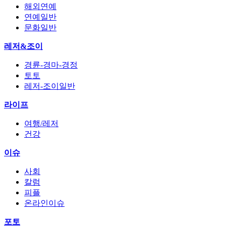
해외연예
연예일반
문화일반
레저&조이
경륜-경마-경정
토토
레저-조이일반
라이프
여행/레저
건강
이슈
사회
칼럼
피플
온라인이슈
포토