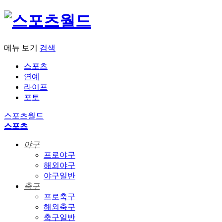
메뉴 보기
검색
스포츠
연예
라이프
포토
스포츠월드
스포츠
야구
프로야구
해외야구
야구일반
축구
프로축구
해외축구
축구일반