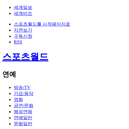
세계일보
세계비즈
스포츠월드를 시작페이지로
지면보기
구독신청
RSS
스포츠월드
연예
방송/TV
가요/음악
영화
공연/문화
해외연예
연예일반
문화일반