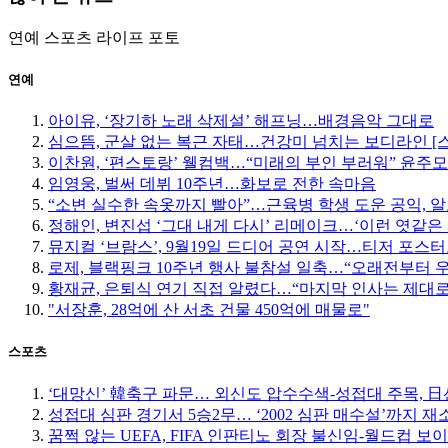
연예
스포츠
라이프
포토
연예
아이유, ‘장기하 노래 삭제설’ 해프닝…배경음악 그대로
심으뜸, 군살 없는 복근 자태…건강미 넘치는 보디라인 [
이찬원, ‘편스토랑’ 웰컴백…“미래의 부인 부러워” 윤주
임영웅, 벌써 데뷔 10주년…화보로 전한 속마음
“소변 실수한 속옷까지 빨아”…근육병 학생 도운 공익, 알
정해인, 변진섭 ‘그대 내게 다시’ 리메이크…‘이런 엿같은 
뮤지컬 ‘브람스’, 9월19일 드디어 공연 시작…티저 포스
로제, 블랙핑크 10주년 행사 불참설 일축…“오래전부터 
황재균, 은퇴식 연기 직접 알렸다…“마지막 인사는 제대로
"서장훈, 28억에 산 서초 건물 450억에 매물로"
스포츠
‘대망신’ 韓축구 파문… 외신도 압수수색-성접대 주목, 日선 
성접대 심판 경기서 5승2무… ‘2002 심판 매수설’까지 재
꿈쩍 않는 UEFA, FIFA 인판티노 회장 불신임-월드컵 보