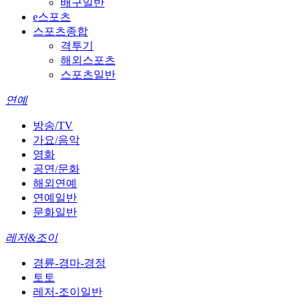
배구일반
e스포츠
스포츠종합
격투기
해외스포츠
스포츠일반
연예
방송/TV
가요/음악
영화
공연/문화
해외연예
연예일반
문화일반
레저&조이
경륜-경마-경정
토토
레저-조이일반