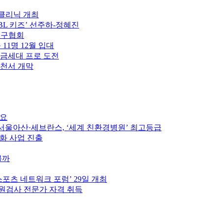
구클리닉 개최
PBL 키즈’ 선주하-정혜진
축구협회
 11명 12월 입대
황금세대 프로 도전
제천서 개막
중요
울아산·세브란스, ‘세계 친환경병원’ 최고등급
인화 사업 진출
볼까
스포츠 네트워크 포럼’ 29일 개최
원검사 전문가 자격 취득