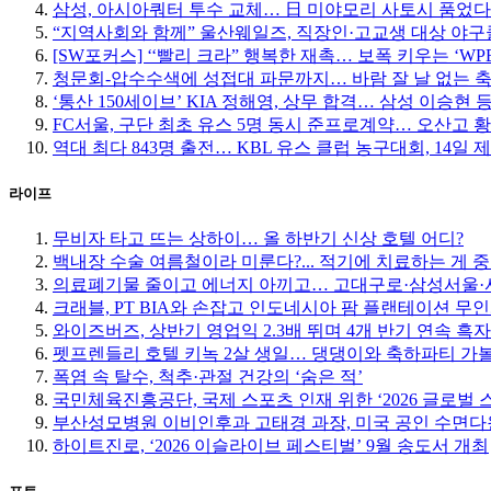
삼성, 아시아쿼터 투수 교체… 日 미야모리 사토시 품었다
“지역사회와 함께” 울산웨일즈, 직장인·고교생 대상 야
[SW포커스] ‘‘빨리 크라” 행복한 재촉… 보폭 키우는 ‘W
청문회-압수수색에 성접대 파문까지… 바람 잘 날 없는 
‘통산 150세이브’ KIA 정해영, 상무 합격… 삼성 이승현 등
FC서울, 구단 최초 유스 5명 동시 준프로계약… 오산고 
역대 최다 843명 출전… KBL 유스 클럽 농구대회, 14일 
라이프
무비자 타고 뜨는 상하이… 올 하반기 신상 호텔 어디?
백내장 수술 여름철이라 미룬다?... 적기에 치료하는 게 
의료폐기물 줄이고 에너지 아끼고… 고대구로·삼성서울·서
크래블, PT BIA와 손잡고 인도네시아 팜 플랜테이션 무
와이즈버즈, 상반기 영업익 2.3배 뛰며 4개 반기 연속 흑자
펫프렌들리 호텔 키녹 2살 생일… 댕댕이와 축하파티 가
폭염 속 탈수, 척추·관절 건강의 ‘숨은 적’
국민체육진흥공단, 국제 스포츠 인재 위한 ‘2026 글로벌 
부산성모병원 이비인후과 고태경 과장, 미국 공인 수면다
하이트진로, ‘2026 이슬라이브 페스티벌’ 9월 송도서 개최