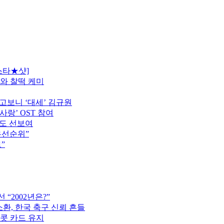
스타★샷]
모와 찰떡 케미
고보니 ‘대세’ 김규원
사랑’ OST 참여
터도 선보여
우선순위”
”
“2002년은?”
소환, 한국 축구 신뢰 흔들
이콧 카드 유지