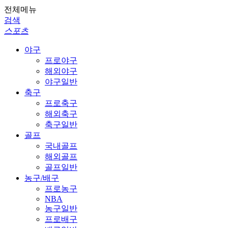
전체메뉴
검색
스포츠
야구
프로야구
해외야구
야구일반
축구
프로축구
해외축구
축구일반
골프
국내골프
해외골프
골프일반
농구/배구
프로농구
NBA
농구일반
프로배구