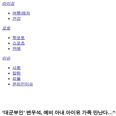
라이프
여행/레저
건강
포토
핫포토
스포츠
연예
이슈
사회
칼럼
피플
온라인이슈
‘대군부인’ 변우석, 예비 아내 아이유 가족 만난다…“