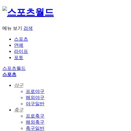
메뉴 보기
검색
스포츠
연예
라이프
포토
스포츠월드
스포츠
야구
프로야구
해외야구
야구일반
축구
프로축구
해외축구
축구일반