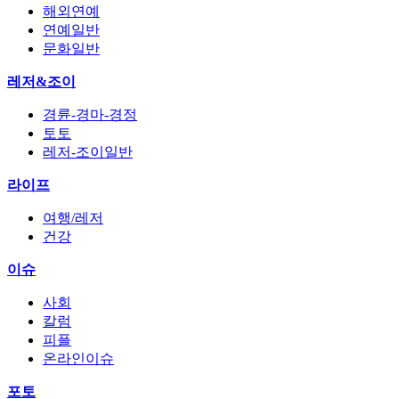
해외연예
연예일반
문화일반
레저&조이
경륜-경마-경정
토토
레저-조이일반
라이프
여행/레저
건강
이슈
사회
칼럼
피플
온라인이슈
포토