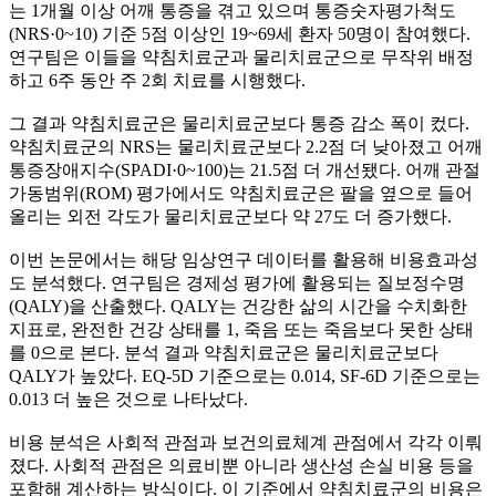
는 1개월 이상 어깨 통증을 겪고 있으며 통증숫자평가척도
(NRS·0~10) 기준 5점 이상인 19~69세 환자 50명이 참여했다.
연구팀은 이들을 약침치료군과 물리치료군으로 무작위 배정
하고 6주 동안 주 2회 치료를 시행했다.
그 결과 약침치료군은 물리치료군보다 통증 감소 폭이 컸다.
약침치료군의 NRS는 물리치료군보다 2.2점 더 낮아졌고 어깨
통증장애지수(SPADI·0~100)는 21.5점 더 개선됐다. 어깨 관절
가동범위(ROM) 평가에서도 약침치료군은 팔을 옆으로 들어
올리는 외전 각도가 물리치료군보다 약 27도 더 증가했다.
이번 논문에서는 해당 임상연구 데이터를 활용해 비용효과성
도 분석했다. 연구팀은 경제성 평가에 활용되는 질보정수명
(QALY)을 산출했다. QALY는 건강한 삶의 시간을 수치화한
지표로, 완전한 건강 상태를 1, 죽음 또는 죽음보다 못한 상태
를 0으로 본다. 분석 결과 약침치료군은 물리치료군보다
QALY가 높았다. EQ-5D 기준으로는 0.014, SF-6D 기준으로는
0.013 더 높은 것으로 나타났다.
비용 분석은 사회적 관점과 보건의료체계 관점에서 각각 이뤄
졌다. 사회적 관점은 의료비뿐 아니라 생산성 손실 비용 등을
포함해 계산하는 방식이다. 이 기준에서 약침치료군의 비용은