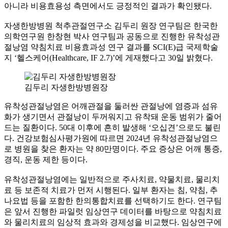
아니라 비용효용성 측면에서도 긍정적인 결과가 확인됐다.
자생한방병원 척추관절연구소 김두리 원장 연구팀은 한국한
의학연구원 한창현 박사 연구팀과 공동으로 진행한 유착성관
절낭염 약침치료 비용효과성 연구 결과를 SCI(E)급 국제학술
지 ‘헬스케어(Healthcare, IF 2.7)’에 게재했다고 30일 밝혔다.
김두리 자생한방병원장
유착성관절낭염은 어깨관절을 둘러싼 관절낭에 염증과 섬유
화가 생기면서 관절낭이 두꺼워지고 유착돼 운동 범위가 줄어
드는 질환이다. 50대 이후에 흔히 발생해 ‘오십견’으로도 불린
다. 건강보험심사평가원에 따르면 2024년 유착성관절낭염으
로 병원을 찾은 환자는 약 80만명이다. 주요 증상은 어깨 통증,
경직, 운동 제한 등이다.
유착성관절낭염에는 일반적으로 주사치료, 약물치료, 물리치
료 등 보존적 치료가 먼저 시행된다. 일부 환자는 침, 약침, 추
나요법 등을 포함한 한의통합치료를 선택하기도 한다. 연구팀
은 앞서 진행한 파일럿 임상연구 데이터를 바탕으로 약침치료
와 물리치료의 임상적 효과와 경제성을 비교했다. 임상연구에