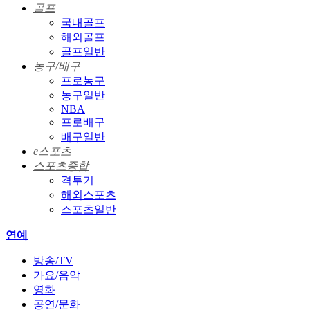
골프
국내골프
해외골프
골프일반
농구/배구
프로농구
농구일반
NBA
프로배구
배구일반
e스포츠
스포츠종합
격투기
해외스포츠
스포츠일반
연예
방송/TV
가요/음악
영화
공연/문화