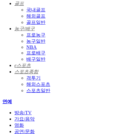
골프
국내골프
해외골프
골프일반
농구/배구
프로농구
농구일반
NBA
프로배구
배구일반
e스포츠
스포츠종합
격투기
해외스포츠
스포츠일반
연예
방송/TV
가요/음악
영화
공연/문화