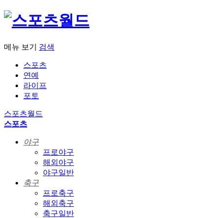
메뉴 보기
검색
스포츠
연예
라이프
포토
스포츠월드
스포츠
야구
프로야구
해외야구
야구일반
축구
프로축구
해외축구
축구일반