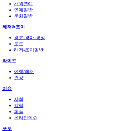
해외연예
연예일반
문화일반
레저&조이
경륜-경마-경정
토토
레저-조이일반
라이프
여행/레저
건강
이슈
사회
칼럼
피플
온라인이슈
포토