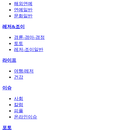
해외연예
연예일반
문화일반
레저&조이
경륜-경마-경정
토토
레저-조이일반
라이프
여행/레저
건강
이슈
사회
칼럼
피플
온라인이슈
포토