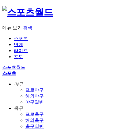
메뉴 보기
검색
스포츠
연예
라이프
포토
스포츠월드
스포츠
야구
프로야구
해외야구
야구일반
축구
프로축구
해외축구
축구일반