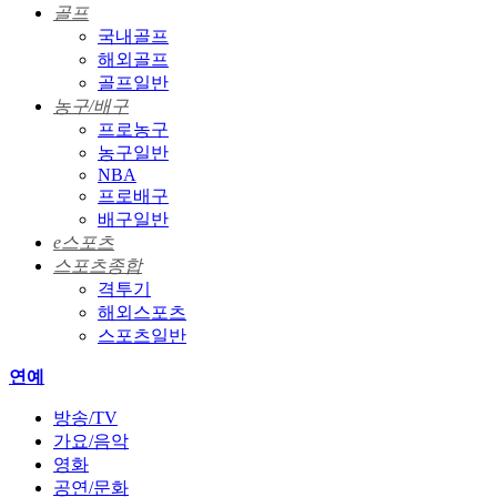
골프
국내골프
해외골프
골프일반
농구/배구
프로농구
농구일반
NBA
프로배구
배구일반
e스포츠
스포츠종합
격투기
해외스포츠
스포츠일반
연예
방송/TV
가요/음악
영화
공연/문화