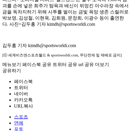
괴를 손에 넣은 희주가 탐욕과 배신이 뒤엉킨 아수라장 속에서
금을 독차지하기 위해 사투를 벌이는 금빛 욕망 생존 스릴러로
박보영, 김성철, 이현욱, 김희원, 문정희, 이광수 등이 출연한
다. 사진=김두홍 기자 kimdh@sportsworldi.com
김두홍 기자 kimdh@sportsworldi.com
[ⓒ 세계비즈앤스포츠월드 & sportsworldi.com, 무단전재 및 재배포 금지]
메뉴보기
페이스북 공유
트위터 공유
url 공유
더보기
공유하기
페이스북
트위터
네이버
카카오톡
URL복사
스포츠
연예
포토