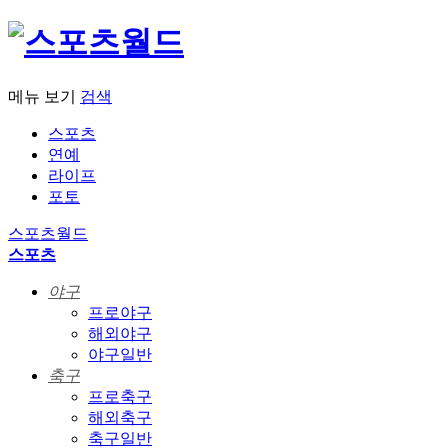
메뉴 보기
검색
스포츠
연예
라이프
포토
스포츠월드
스포츠
야구
프로야구
해외야구
야구일반
축구
프로축구
해외축구
축구일반