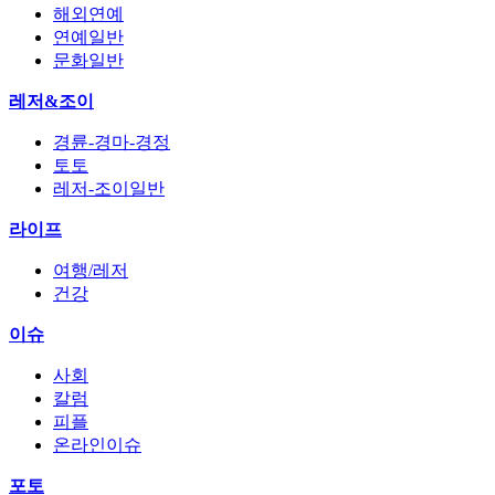
해외연예
연예일반
문화일반
레저&조이
경륜-경마-경정
토토
레저-조이일반
라이프
여행/레저
건강
이슈
사회
칼럼
피플
온라인이슈
포토