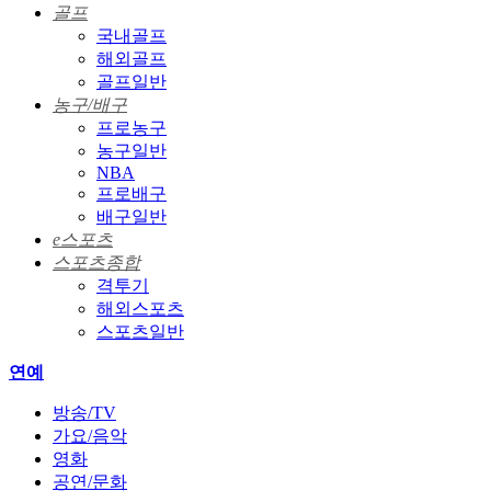
골프
국내골프
해외골프
골프일반
농구/배구
프로농구
농구일반
NBA
프로배구
배구일반
e스포츠
스포츠종합
격투기
해외스포츠
스포츠일반
연예
방송/TV
가요/음악
영화
공연/문화