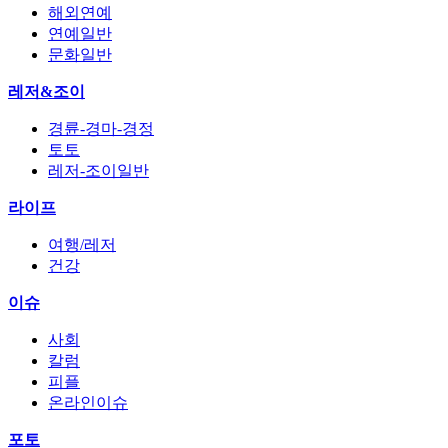
해외연예
연예일반
문화일반
레저&조이
경륜-경마-경정
토토
레저-조이일반
라이프
여행/레저
건강
이슈
사회
칼럼
피플
온라인이슈
포토