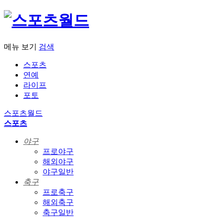
메뉴 보기
검색
스포츠
연예
라이프
포토
스포츠월드
스포츠
야구
프로야구
해외야구
야구일반
축구
프로축구
해외축구
축구일반