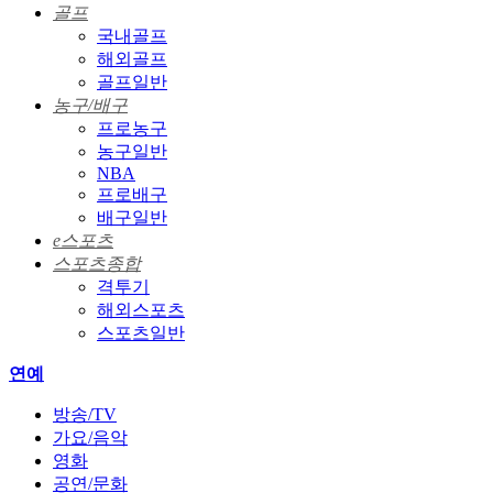
골프
국내골프
해외골프
골프일반
농구/배구
프로농구
농구일반
NBA
프로배구
배구일반
e스포츠
스포츠종합
격투기
해외스포츠
스포츠일반
연예
방송/TV
가요/음악
영화
공연/문화