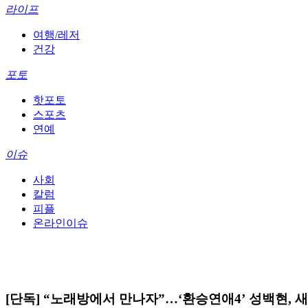
라이프
여행/레저
건강
포토
핫포토
스포츠
연예
이슈
사회
칼럼
피플
온라인이슈
[단독] “노래방에서 만나자”…‘환승연애4’ 성백현, 새