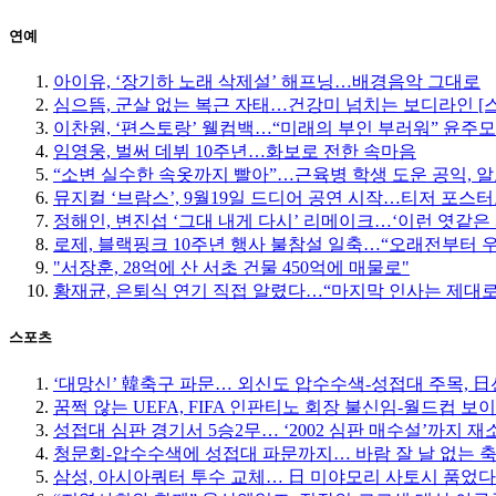
연예
아이유, ‘장기하 노래 삭제설’ 해프닝…배경음악 그대로
심으뜸, 군살 없는 복근 자태…건강미 넘치는 보디라인 [
이찬원, ‘편스토랑’ 웰컴백…“미래의 부인 부러워” 윤주
임영웅, 벌써 데뷔 10주년…화보로 전한 속마음
“소변 실수한 속옷까지 빨아”…근육병 학생 도운 공익, 알
뮤지컬 ‘브람스’, 9월19일 드디어 공연 시작…티저 포스
정해인, 변진섭 ‘그대 내게 다시’ 리메이크…‘이런 엿같은 
로제, 블랙핑크 10주년 행사 불참설 일축…“오래전부터 
"서장훈, 28억에 산 서초 건물 450억에 매물로"
황재균, 은퇴식 연기 직접 알렸다…“마지막 인사는 제대로
스포츠
‘대망신’ 韓축구 파문… 외신도 압수수색-성접대 주목, 日선 
꿈쩍 않는 UEFA, FIFA 인판티노 회장 불신임-월드컵 보
성접대 심판 경기서 5승2무… ‘2002 심판 매수설’까지 재
청문회-압수수색에 성접대 파문까지… 바람 잘 날 없는 
삼성, 아시아쿼터 투수 교체… 日 미야모리 사토시 품었다