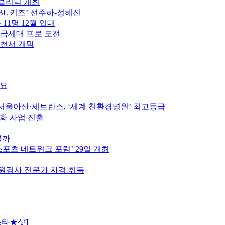
구클리닉 개최
PBL 키즈’ 선주하-정혜진
 11명 12월 입대
황금세대 프로 도전
제천서 개막
중요
울아산·세브란스, ‘세계 친환경병원’ 최고등급
인화 사업 진출
볼까
스포츠 네트워크 포럼’ 29일 개최
원검사 전문가 자격 취득
스타★샷]