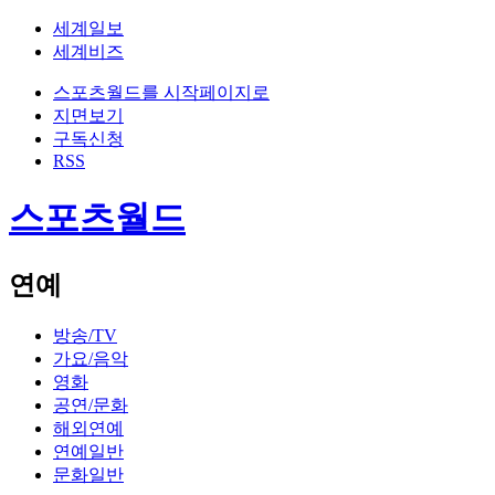
세계일보
세계비즈
스포츠월드를 시작페이지로
지면보기
구독신청
RSS
스포츠월드
연예
방송/TV
가요/음악
영화
공연/문화
해외연예
연예일반
문화일반