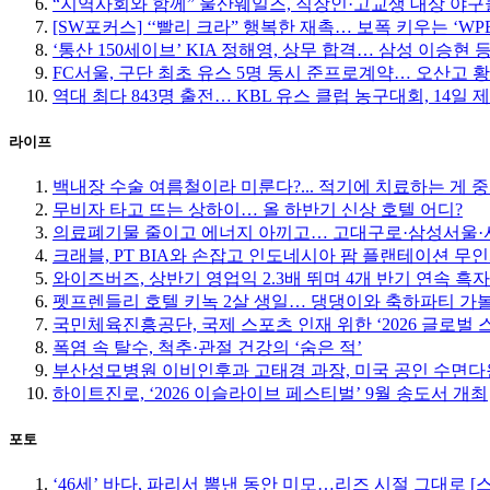
“지역사회와 함께” 울산웨일즈, 직장인·고교생 대상 야
[SW포커스] ‘‘빨리 크라” 행복한 재촉… 보폭 키우는 ‘W
‘통산 150세이브’ KIA 정해영, 상무 합격… 삼성 이승현 등
FC서울, 구단 최초 유스 5명 동시 준프로계약… 오산고 
역대 최다 843명 출전… KBL 유스 클럽 농구대회, 14일 
라이프
백내장 수술 여름철이라 미룬다?... 적기에 치료하는 게 
무비자 타고 뜨는 상하이… 올 하반기 신상 호텔 어디?
의료폐기물 줄이고 에너지 아끼고… 고대구로·삼성서울·서
크래블, PT BIA와 손잡고 인도네시아 팜 플랜테이션 무
와이즈버즈, 상반기 영업익 2.3배 뛰며 4개 반기 연속 흑자
펫프렌들리 호텔 키녹 2살 생일… 댕댕이와 축하파티 가
국민체육진흥공단, 국제 스포츠 인재 위한 ‘2026 글로벌 
폭염 속 탈수, 척추·관절 건강의 ‘숨은 적’
부산성모병원 이비인후과 고태경 과장, 미국 공인 수면다
하이트진로, ‘2026 이슬라이브 페스티벌’ 9월 송도서 개최
포토
‘46세’ 바다, 파리서 뽐낸 동안 미모…리즈 시절 그대로 [