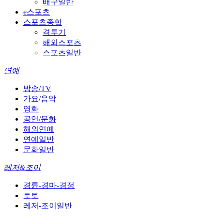
배구일반
e스포츠
스포츠종합
격투기
해외스포츠
스포츠일반
연예
방송/TV
가요/음악
영화
공연/문화
해외연예
연예일반
문화일반
레저&조이
경륜-경마-경정
토토
레저-조이일반