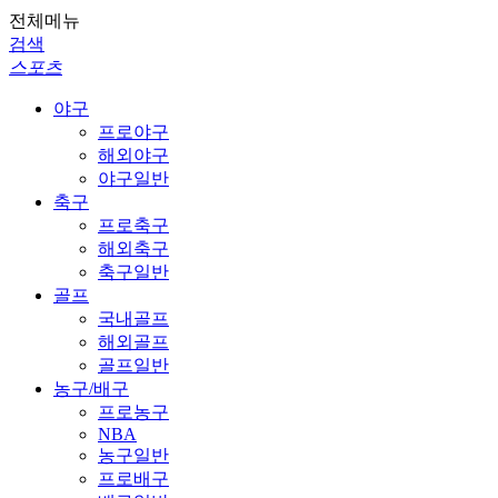
전체메뉴
검색
스포츠
야구
프로야구
해외야구
야구일반
축구
프로축구
해외축구
축구일반
골프
국내골프
해외골프
골프일반
농구/배구
프로농구
NBA
농구일반
프로배구