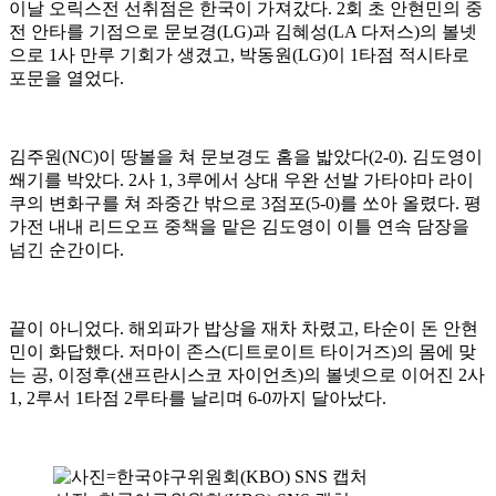
이날 오릭스전 선취점은 한국이 가져갔다. 2회 초 안현민의 중
전 안타를 기점으로 문보경(LG)과 김혜성(LA 다저스)의 볼넷
으로 1사 만루 기회가 생겼고, 박동원(LG)이 1타점 적시타로
포문을 열었다.
김주원(NC)이 땅볼을 쳐 문보경도 홈을 밟았다(2-0). 김도영이
쐐기를 박았다. 2사 1, 3루에서 상대 우완 선발 가타야마 라이
쿠의 변화구를 쳐 좌중간 밖으로 3점포(5-0)를 쏘아 올렸다. 평
가전 내내 리드오프 중책을 맡은 김도영이 이틀 연속 담장을
넘긴 순간이다.
끝이 아니었다. 해외파가 밥상을 재차 차렸고, 타순이 돈 안현
민이 화답했다. 저마이 존스(디트로이트 타이거즈)의 몸에 맞
는 공, 이정후(샌프란시스코 자이언츠)의 볼넷으로 이어진 2사
1, 2루서 1타점 2루타를 날리며 6-0까지 달아났다.