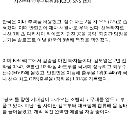
사진=한국야구위원회(KBO) SNS 캡처
한국은 이내 추격을 허용했고, 점수 차는 2점 차 우위(7-5)로 좁
혀졌다. 이때 안현민이 재차 해결사로 우뚝 섰다. 선두타자로
나선 9회 초 다카시마 타이토가 던진 공을 공략, 좌중간 담장을
넘기는 솔로포로 이날 한국의 8번째 득점을 책임졌다.
이미 KBO리그에서 검증을 마친 타자들이다. 김도영은 2년 전
타율 0.347, 38홈런 109타점 40도루를 써내며 정규리그 최우수
선수(MVP)에 올랐고, 안현민은 이듬해 출루율 1위(0.448)와 국
내 선수 최고 OPS(출루율+장타율) 1.018을 기록했다.
‘쌍포’를 향한 기대감이 다가오는 조별리그 무대를 앞두고 부
풀고 있다. 지난 1월 사이판 캠프부터 대표팀에 합류해 몸 상태
를 끌어올렸고, 개막 직전 완벽한 예열을 자랑 중이다.