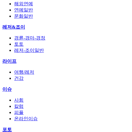
해외연예
연예일반
문화일반
레저&조이
경륜-경마-경정
토토
레저-조이일반
라이프
여행/레저
건강
이슈
사회
칼럼
피플
온라인이슈
포토