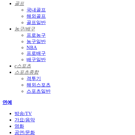
골프
국내골프
해외골프
골프일반
농구/배구
프로농구
농구일반
NBA
프로배구
배구일반
e스포츠
스포츠종합
격투기
해외스포츠
스포츠일반
연예
방송/TV
가요/음악
영화
공연/문화