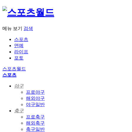
메뉴 보기
검색
스포츠
연예
라이프
포토
스포츠월드
스포츠
야구
프로야구
해외야구
야구일반
축구
프로축구
해외축구
축구일반