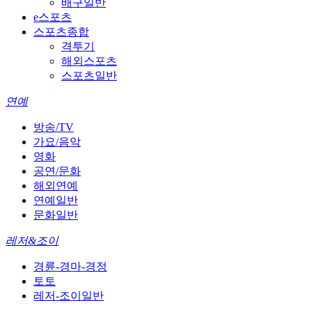
배구일반
e스포츠
스포츠종합
격투기
해외스포츠
스포츠일반
연예
방송/TV
가요/음악
영화
공연/문화
해외연예
연예일반
문화일반
레저&조이
경륜-경마-경정
토토
레저-조이일반