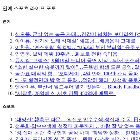
연예
스포츠
라이프
포토
연예
심으뜸, 군살 없는 복근 자태…건강미 넘치는 보디라인 [
아이유, ‘장기하 노래 삭제설’ 해프닝…배경음악 그대로
이찬원, ‘편스토랑’ 웰컴백…“미래의 부인 부러워” 윤주
임영웅, 벌써 데뷔 10주년…화보로 전한 속마음
뮤지컬 ‘브람스’, 9월19일 드디어 공연 시작…티저 포스
“소변 실수한 속옷까지 빨아”…근육병 학생 도운 공익, 알
놀란표 대작의 힘…‘오디세이’, 4일 만에 100만 관객 돌파
“나도 황정민과 밥 먹고 통화…적당히 해라” 사생활 폭로자
엔하이픈, 부산서 월드투어 열기 잇는다…‘Bloody Paradise
"서장훈, 28억에 산 서초 건물 450억에 매물로"
스포츠
‘대망신’ 韓축구 파문… 외신도 압수수색-성접대 주목, 日선 
청문회-압수수색에 성접대 파문까지… 바람 잘 날 없는 
‘성 접대 논란’ 축구협회 공식 사과 “참담한 상황… 현재
김민재, 프리시즌 첫 골 폭발… 뮌헨, 애스턴 빌라 2-1 제