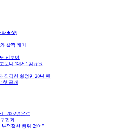
스타★샷]
모와 찰떡 케미
터도 선보여
고보니 ‘대세’ 김규원
 직격한 황정민 20년 팬
’ 첫 공개
“2002년은?”
축구협회
는 부적절한 행위 없어”
압