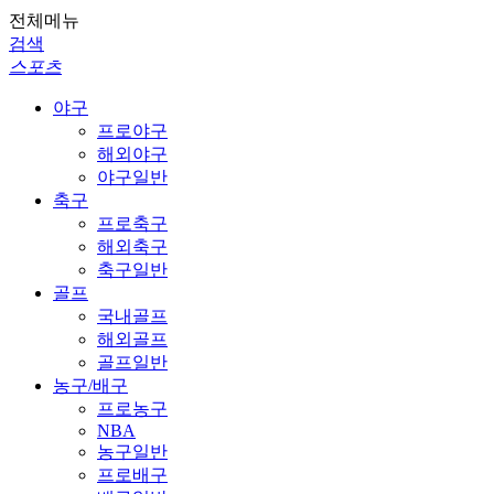
전체메뉴
검색
스포츠
야구
프로야구
해외야구
야구일반
축구
프로축구
해외축구
축구일반
골프
국내골프
해외골프
골프일반
농구/배구
프로농구
NBA
농구일반
프로배구