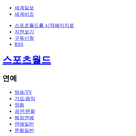
세계일보
세계비즈
스포츠월드를 시작페이지로
지면보기
구독신청
RSS
스포츠월드
연예
방송/TV
가요/음악
영화
공연/문화
해외연예
연예일반
문화일반