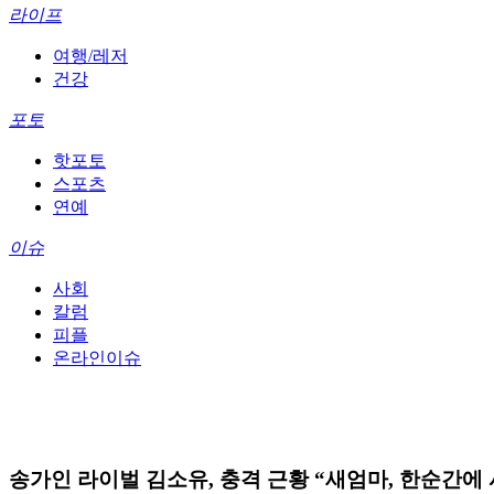
라이프
여행/레저
건강
포토
핫포토
스포츠
연예
이슈
사회
칼럼
피플
온라인이슈
송가인 라이벌 김소유, 충격 근황 “새엄마, 한순간에