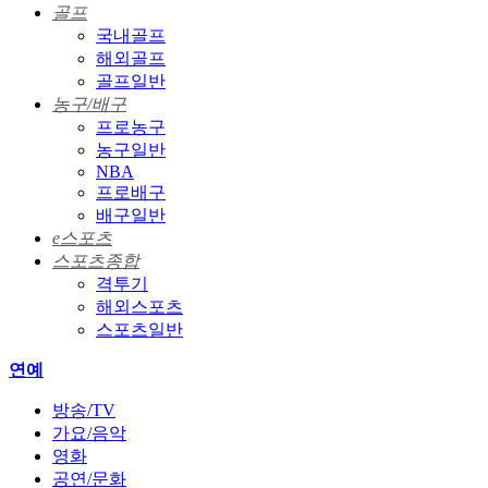
골프
국내골프
해외골프
골프일반
농구/배구
프로농구
농구일반
NBA
프로배구
배구일반
e스포츠
스포츠종합
격투기
해외스포츠
스포츠일반
연예
방송/TV
가요/음악
영화
공연/문화