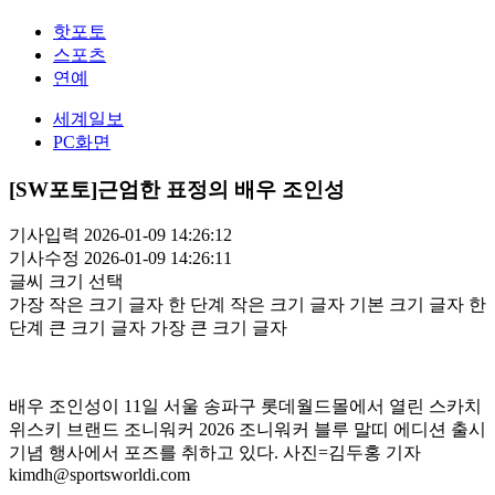
핫포토
스포츠
연예
세계일보
PC화면
[SW포토]근엄한 표정의 배우 조인성
기사입력 2026-01-09 14:26:12
기사수정 2026-01-09 14:26:11
글씨 크기 선택
가장 작은 크기 글자
한 단계 작은 크기 글자
기본 크기 글자
한
단계 큰 크기 글자
가장 큰 크기 글자
배우 조인성이 11일 서울 송파구 롯데월드몰에서 열린 스카치
위스키 브랜드 조니워커 2026 조니워커 블루 말띠 에디션 출시
기념 행사에서 포즈를 취하고 있다. 사진=김두홍 기자
kimdh@sportsworldi.com