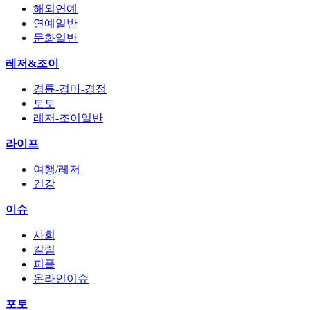
해외연예
연예일반
문화일반
레저&조이
경륜-경마-경정
토토
레저-조이일반
라이프
여행/레저
건강
이슈
사회
칼럼
피플
온라인이슈
포토