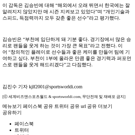
이 감독은 김승빈에 대해 “해외에서 오래 뛰면서 한국에는 잘
알려지지 않았지만 매 시즌 지켜보고 있었다”며 “개인기술과
스피드, 득점력까지 모두 갖춘 좋은 선수”라고 평가했다.
김승빈은 “부천에 입단하게 돼 기분 좋다. 경기장에서 많은 승
리로 팬들을 웃게 하는 것이 가장 큰 목표”라고 전했다. 이
어 “창의적인 플레이로 선수들과 좋은 케미를 만들어 팀에 기
여하고 싶다. 부천이 1부에 올라온 만큼 좋은 경기력과 퍼포먼
스로 팬들을 웃게 해드리겠다”고 다짐했다.
김진수 기자 kjlf2001@sportsworldi.com
[ⓒ 세계비즈앤스포츠월드 & sportsworldi.com, 무단전재 및 재배포 금지]
메뉴보기
페이스북 공유
트위터 공유
url 공유
더보기
공유하기
페이스북
트위터