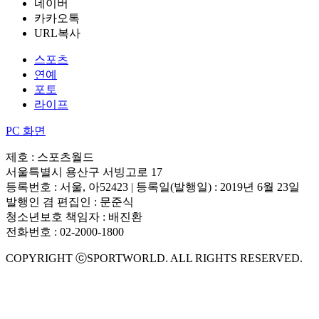
네이버
카카오톡
URL복사
스포츠
연예
포토
라이프
PC 화면
제호 : 스포츠월드
서울특별시 용산구 서빙고로 17
등록번호 : 서울, 아52423 | 등록일(발행일) : 2019년 6월 23일
발행인 겸 편집인 : 문준식
청소년보호 책임자 : 배진환
전화번호 : 02-2000-1800
COPYRIGHT ⓒSPORTWORLD. ALL RIGHTS RESERVED.