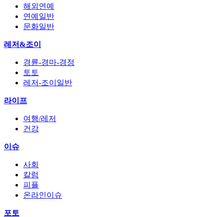
해외연예
연예일반
문화일반
레저&조이
경륜-경마-경정
토토
레저-조이일반
라이프
여행/레저
건강
이슈
사회
칼럼
피플
온라인이슈
포토