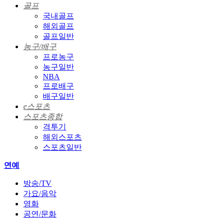
골프
국내골프
해외골프
골프일반
농구/배구
프로농구
농구일반
NBA
프로배구
배구일반
e스포츠
스포츠종합
격투기
해외스포츠
스포츠일반
연예
방송/TV
가요/음악
영화
공연/문화