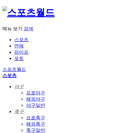
메뉴 보기
검색
스포츠
연예
라이프
포토
스포츠월드
스포츠
야구
프로야구
해외야구
야구일반
축구
프로축구
해외축구
축구일반