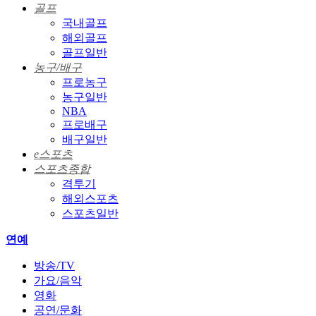
골프
국내골프
해외골프
골프일반
농구/배구
프로농구
농구일반
NBA
프로배구
배구일반
e스포츠
스포츠종합
격투기
해외스포츠
스포츠일반
연예
방송/TV
가요/음악
영화
공연/문화