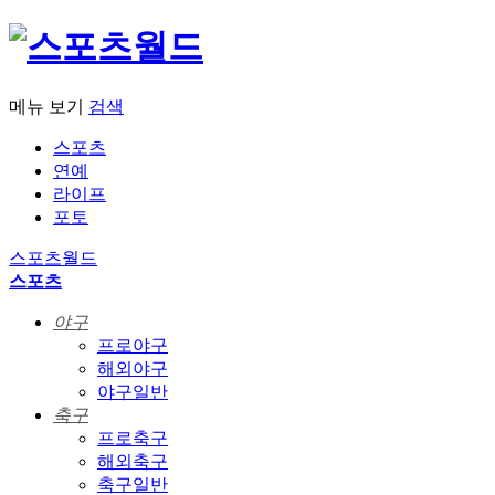
메뉴 보기
검색
스포츠
연예
라이프
포토
스포츠월드
스포츠
야구
프로야구
해외야구
야구일반
축구
프로축구
해외축구
축구일반