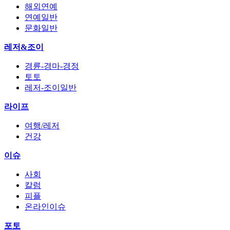
해외연예
연예일반
문화일반
레저&조이
경륜-경마-경정
토토
레저-조이일반
라이프
여행/레저
건강
이슈
사회
칼럼
피플
온라인이슈
포토